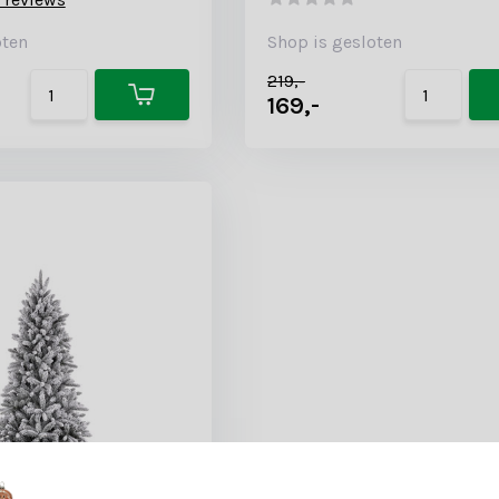
oten
Shop is gesloten
219,-
169,-