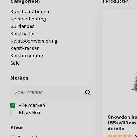
Categorieën
4
Producten
Kunstkerstbomen
Kerstverlichting
Guirlandes
Kerstballen
Kerstboomversiering
Kerstkransen
Kerstdecoratie
Sale
Merken
Alle merken
Black Box
Snowdon ku
185xø117cm 
Kleur
details
2