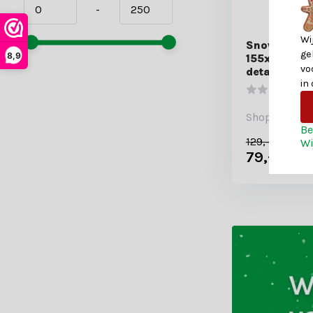
-
Wi
Snowdon ku
ge
8,9
155xø105cm 
vo
details
in
Shop is gesl
Be
129,-
Wi
79,-