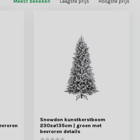
Meest bekeken
Laagste prijs
Hoogste prijs
m
Snowdon kunstkerstboom
evroren
230xø135cm | groen met
bevroren details