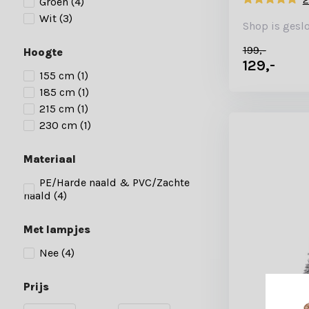
Groen
(4)
Wit
(3)
Shop is gesl
199,-
Hoogte
129,-
155 cm
(1)
185 cm
(1)
215 cm
(1)
230 cm
(1)
Materiaal
PE/Harde naald & PVC/Zachte
naald
(4)
Met lampjes
Nee
(4)
Prijs