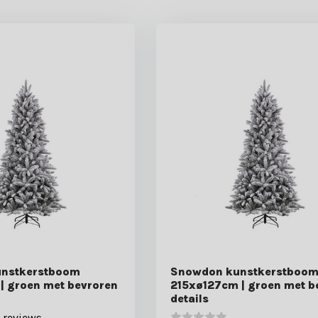
nstkerstboom
Snowdon kunstkerstboo
| groen met bevroren
215xø127cm | groen met b
details
 reviews