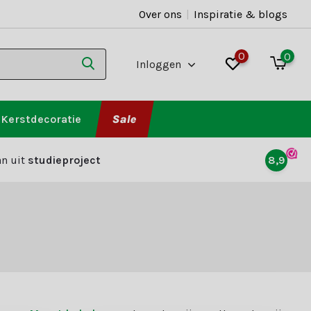
Over ons
|
Inspiratie & blogs
0
0
Inloggen
Kerstdecoratie
Sale
n uit
studieproject
8,9