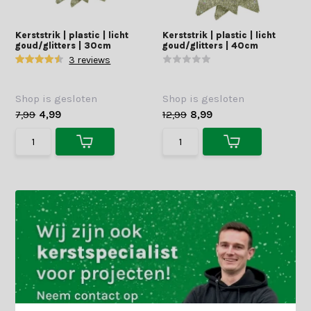
Kerststrik | plastic | licht
Kerststrik | plastic | licht
goud/glitters | 30cm
goud/glitters | 40cm
3 reviews
Shop is gesloten
Shop is gesloten
7,99
4,99
12,99
8,99