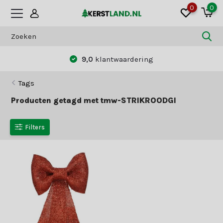
0
0
9,0
klantwaardering
Tags
Producten getagd met tmw-STRIKROODGl
Filters