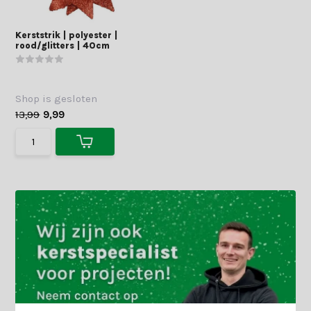
Kerststrik | polyester |
rood/glitters | 40cm
Shop is gesloten
13,99
9,99