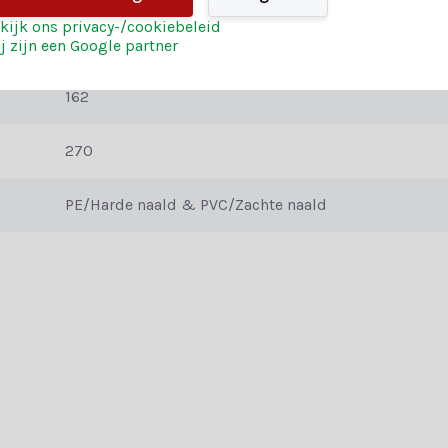
e onderscheid tussen harde en zachte naalden. Een kunstkerstboom di
kijk ons privacy-/cookiebeleid
Allison pine
. Daarom is de combinatie van de materialen zo’n uitstekende oploss
j zijn een Google partner
162
n jarenlang plezier. Berg de kerstboom eenvoudig op na de feestdagen,
270
PE/Harde naald & PVC/Zachte naald
leeg de specificatietabel voor alle informatie.
. Twijfel je over welke boom het beste bij jou past? Laat je dan adv