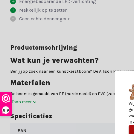
Energiebesparende LED-verlichting
Makkelijk op te zetten
Geen echte dennengeur
Productomschrijving
Wat kun je verwachten?
Ben jij op zoek naar een kunstkerstboom? De Allison Pine kuns
Materialen
De boom is gemaakt van PE (harde naald) en PVC (zachte naald)
Toon meer
Wi
PE en PVC:
PE, beter bekend als polyethyleen, is over het
ge
8,9
materialen. Beide materialen hebben hun eigen unieke eig
Specificaties
vo
dat het meest op een echte kerstboom lijkt. PVC heeft de e
in
kunstkerstboom | groen met 720 LED lampjes | 270cm is e
EAN