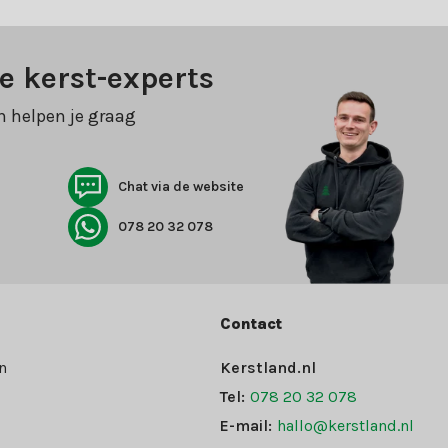
e kerst-experts
n helpen je graag
Chat via de website
078 20 32 078
Contact
n
Kerstland.nl
Tel:
078 20 32 078
E-mail:
hallo@kerstland.nl