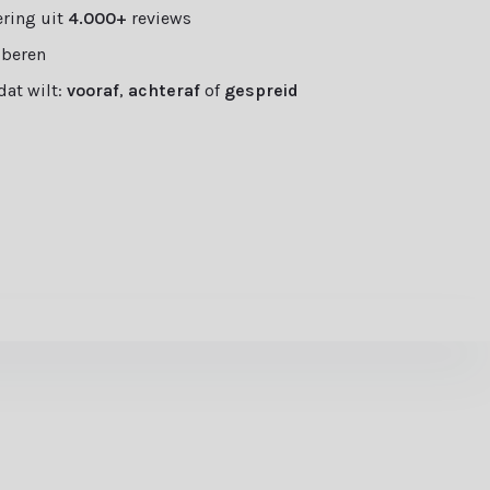
ring uit
4.000+
reviews
oberen
 dat wilt:
vooraf
,
achteraf
of
gespreid