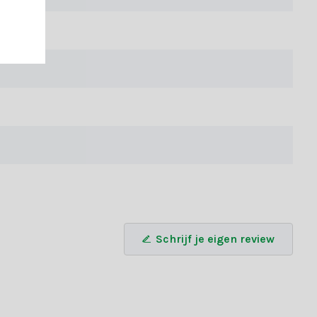
e volledig van PE is gemaakt, heeft vrijwel altijd harde
ing. De PVC-naalden voelen zachter aan, wat ervoor zorgt dat de
 geniet tijdens de kerst van het gemak van geen losse naalden,
Schrijf je eigen review
iseren door een van onze klantenservicemedewerkers of maak