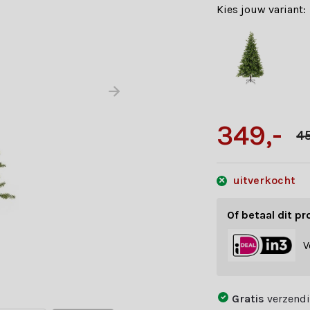
Kies jouw variant:
349,-
45
uitverkocht
Of betaal dit pr
V
Gratis
verzendi