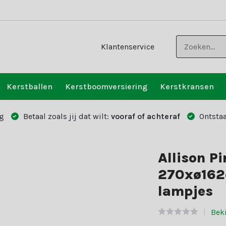
Klantenservice
Kerstballen
Kerstboomversiering
Kerstkransen
g
Betaal zoals jij dat wilt:
vooraf of achteraf
Ontstaa
Allison P
270xø162
lampjes
Bek