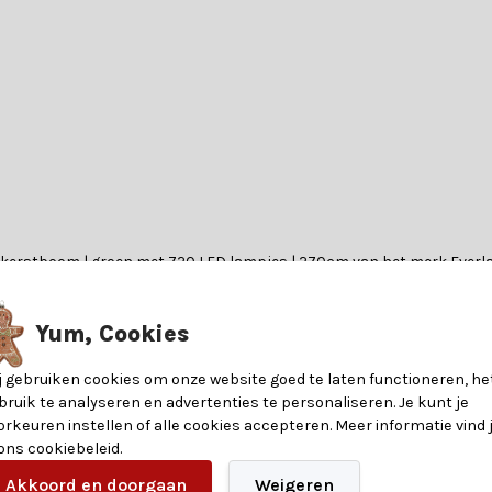
tkerstboom | groen met 720 LED lampjes | 270cm van het merk Everla
Yum, Cookies
.
j gebruiken cookies om onze website goed te laten functioneren, he
 algemeen iets duurder dan PVC (polyvinylchloride). Bij de mooiste k
bruik te analyseren en advertenties te personaliseren. Je kunt je
enschappen. Een van de voordelen van PE is dat het in mallen kan wor
orkeuren instellen of alle cookies accepteren. Meer informatie vind 
igenschap dat het dichter op elkaar kan worden geplaatst, wat zorgt v
 ons cookiebeleid.
en combinatie van deze materialen gebruikt, wat zorgt voor een sch
8720194655092
Akkoord en doorgaan
Weigeren