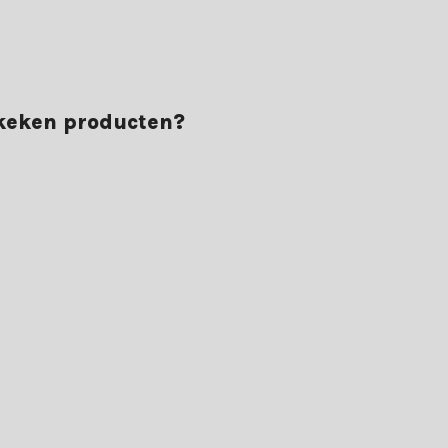
nde voorwaarden voor een geslaagde kerst. Profiteer daarnaast van:
ekeken producten?
rvaar het zelf en bestel vandaag nog jouw kunstkerstboom.