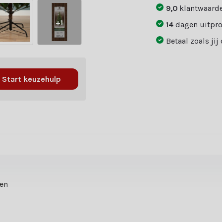
9,0
klantwaarde
+1
14
dagen uitpr
Betaal zoals jij
Start keuzehulp
ten