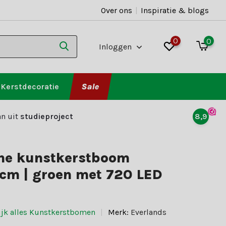
Over ons
|
Inspiratie & blogs
0
0
Inloggen
Kerstdecoratie
Sale
n uit
studieproject
8,9
ine kunstkerstboom
cm | groen met 720 LED
ijk alles Kunstkerstbomen
Merk:
Everlands