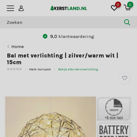
0
0
9,0
klantwaardering
Home
Bal met verlichting | zilver/warm wit |
15cm
Merk:
Nampook
Bekijk alles Kerstverlichting