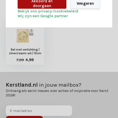
Akkoord en
Weigeren
doorgaan
Heb je nog interesse in deze recent bekeken
Bekijk ons privacy-/cookiebeleid
producten?
Wij zijn een Google partner
Bal met verlichting |
zilver/warm wit | 15cm
7,99
4,99
Kerstland.nl
in jouw mailbox?
Ontvang als eerst nieuws over acties of inspiratie voor kerst
2026!