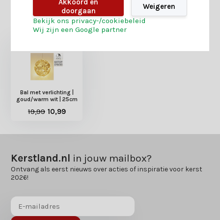
Akkoord en
Weigeren
doorgaan
Heb je nog interesse in deze recent bekeken
Bekijk ons privacy-/cookiebeleid
producten?
Wij zijn een Google partner
Bal met verlichting |
goud/warm wit | 25cm
19,99
10,99
Kerstland.nl
in jouw mailbox?
Ontvang als eerst nieuws over acties of inspiratie voor kerst
2026!