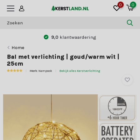
0
0
9,0
klantwaardering
Home
Bal met verlichting | goud/warm wit |
25cm
Merk:
Nampook
Bekijk alles Kerstverlichting