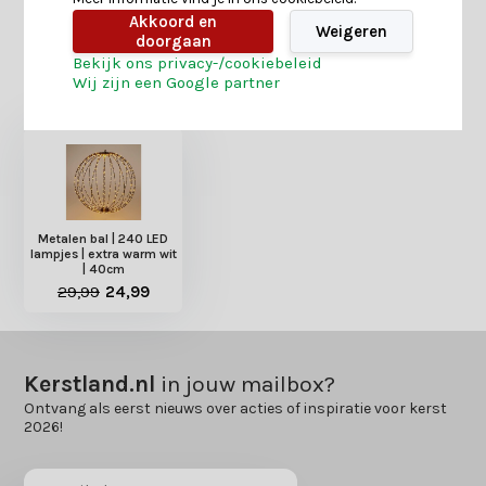
Akkoord en
Weigeren
doorgaan
Bekijk ons privacy-/cookiebeleid
Heb je nog interesse in deze recent bekeken
Wij zijn een Google partner
producten?
Metalen bal | 240 LED
lampjes | extra warm wit
| 40cm
29,99
24,99
Kerstland.nl
in jouw mailbox?
Ontvang als eerst nieuws over acties of inspiratie voor kerst
2026!