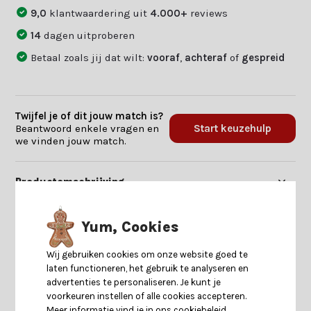
9,0
klantwaardering uit
4.000+
reviews
14
dagen uitproberen
Betaal zoals jij dat wilt:
vooraf
,
achteraf
of
gespreid
Twijfel je of dit jouw match is?
Beantwoord enkele vragen en
Start keuzehulp
we vinden jouw match.
Productomschrijving
Specificaties
Yum, Cookies
Wij gebruiken cookies om onze website goed te
Reviews
laten functioneren, het gebruik te analyseren en
advertenties te personaliseren. Je kunt je
voorkeuren instellen of alle cookies accepteren.
Delen
Meer informatie vind je in ons cookiebeleid.