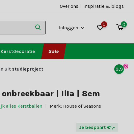
Over ons
|
Inspiratie & blogs
0
0
Inloggen
Kerstdecoratie
Sale
n uit
studieproject
8,9
 onbreekbaar | lila | 8cm
jk alles Kerstballen
Merk:
House of Seasons
Je bespaart €1,-