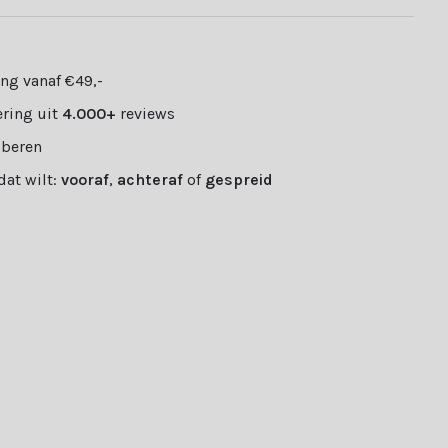
ng vanaf €49,-
ring uit
4.000+
reviews
oberen
 dat wilt:
vooraf
,
achteraf
of
gespreid