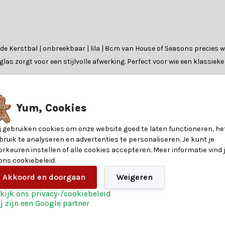
 de Kerstbal | onbreekbaar | lila | 8cm van House of Seasons precies w
s zorgt voor een stijlvolle afwerking. Perfect voor wie een klassieke e
xe uitstraling en een verfijnde afwerking. Deze kerstballen van Hous
Yum, Cookies
j gebruiken cookies om onze website goed te laten functioneren, he
bruik te analyseren en advertenties te personaliseren. Je kunt je
8720983261190
orkeuren instellen of alle cookies accepteren. Meer informatie vind 
 je over welke glazen kerstballen het beste bij jouw kerstboom passen
 ons cookiebeleid.
keuzehulp.
8
Akkoord en doorgaan
Weigeren
kijk ons privacy-/cookiebeleid
nde voorwaarden voor een geslaagde kerst. Profiteer daarnaast van:
Plastic
j zijn een Google partner