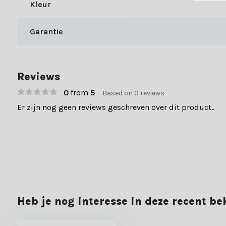
Kleur
Achteraf betalen
Gratis verzending boven €49,-
Garantie
70.000+ klanten gingen je voor en beoordelen ons met een 9+. Er
Reviews
0
from
5
Based on 0 reviews
Er zijn nog geen reviews geschreven over dit product..
Heb je nog interesse in deze recent b