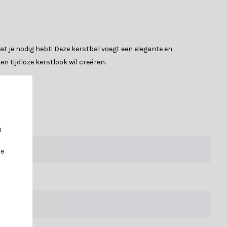
at je nodig hebt! Deze kerstbal voegt een elegante en
n tijdloze kerstlook wil creëren.
e of Seasons zijn met zorg gemaakt om jarenlang mee te gaan.
t
je
? Laat je dan adviseren door een van onze