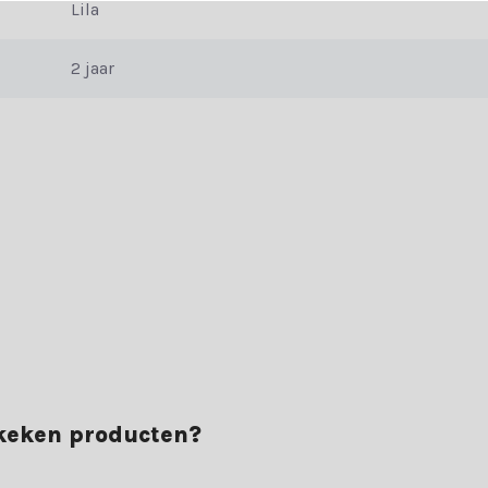
Lila
2 jaar
vaar het zelf en bestel vandaag nog jouw glazen kerstballen.
ekeken producten?