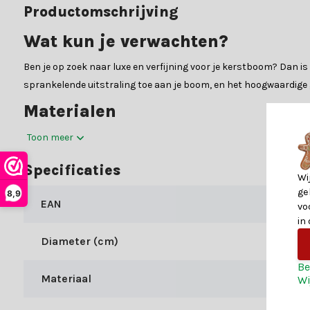
Productomschrijving
Wat kun je verwachten?
Ben je op zoek naar luxe en verfijning voor je kerstboom? Dan is
sprankelende uitstraling toe aan je boom, en het hoogwaardige gla
Materialen
De kerstbal is gemaakt van prachtig glas, wat zorgt voor een lu
Toon meer
Bekijk de specificatietabel voor meer details.
Specificaties
Twijfel je nog?
Wi
ge
8,9
EAN
vo
Kerstland.nl is dé webshop voor al jouw kerstversiering. Twijfel
in
klantenservicemedewerkers of maak gebruik van onze handige 
Diameter (cm)
Shop bij Kerstland.nl
Be
Bij Kerstland.nl profiteer je naast onze expertise van uitsteke
Materiaal
Wi
Snelle levertijden