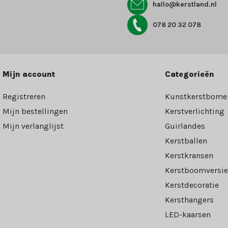
hallo@kerstland.nl
078 20 32 078
Mijn account
Categorieën
Registreren
Kunstkerstbome
Mijn bestellingen
Kerstverlichting
Mijn verlanglijst
Guirlandes
Kerstballen
Kerstkransen
Kerstboomversie
Kerstdecoratie
Kersthangers
LED-kaarsen