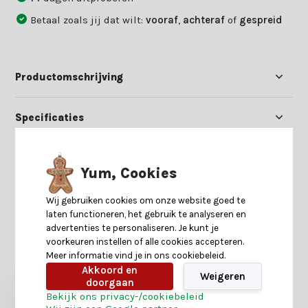
Betaal zoals jij dat wilt:
vooraf
,
achteraf
of
gespreid
Productomschrijving
Specificaties
Reviews
Yum, Cookies
Delen
Wij gebruiken cookies om onze website goed te
laten functioneren, het gebruik te analyseren en
advertenties te personaliseren. Je kunt je
voorkeuren instellen of alle cookies accepteren.
Heb je nog interesse in deze recent bekeken
Meer informatie vind je in ons cookiebeleid.
producten?
Akkoord en
Weigeren
doorgaan
Bekijk ons privacy-/cookiebeleid