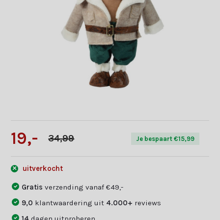
19,-
34,99
Je bespaart €15,99
uitverkocht
Gratis
verzending vanaf €49,-
9,0
klantwaardering uit
4.000+
reviews
14
dagen uitproberen