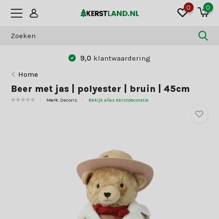
0
0
9,0
klantwaardering
Home
Beer met jas | polyester | bruin | 45cm
Merk:
Decoris
Bekijk alles Kerstdecoratie