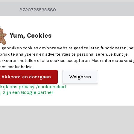
8720725538580
ndere voordelen voor een magische kerst:
45
Yum, Cookies
stelling
20
j gebruiken cookies om onze website goed te laten functioneren, he
bruik te analyseren en advertenties te personaliseren. Je kunt je
vaar het zelf en bestel vandaag nog jouw kerst magie.
25
orkeuren instellen of alle cookies accepteren. Meer informatie vind 
 ons cookiebeleid.
Polyester
Akkoord en doorgaan
Weigeren
kijk ons privacy-/cookiebeleid
j zijn een Google partner