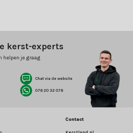
e kerst-experts
n helpen je graag
Chat via de website
078 20 32 078
Contact
n
Kerstland.nl