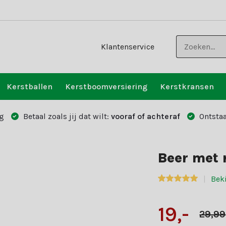
Klantenservice
Kerstballen
Kerstboomversiering
Kerstkransen
g
Betaal zoals jij dat wilt:
vooraf of achteraf
Ontstaa
Beer met 
Beki
19,-
29,99