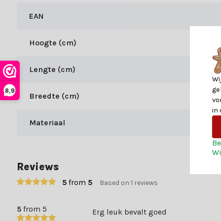
kom je er niet helemaal uit.
EAN
Shop bij Kerstland.nl
Bij Kerstland.nl profiteer je naast onze expertise van allerlei a
Hoogte (cm)
Voor 15:00 uur besteld? Is morgen al genieten van jouw be
Lengte (cm)
Vanaf 49,- profiteer je van gratis verzending
Wi
ge
8,9
70.000+ klanten gingen je voor en beoordelen ons met een 9+. Er
Breedte (cm)
vo
in
Materiaal
Be
Wi
Reviews
5
from
5
Based on 1 reviews
5
from 5
Erg leuk bevalt goed