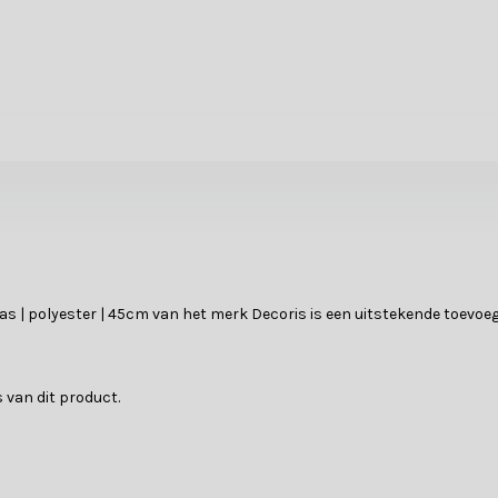
 jas | polyester | 45cm van het merk Decoris is een uitstekende toevoe
 van dit product.
?
n kunstkerstbomen. Laat je adviseren door een van onze klantenserv