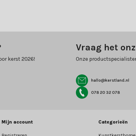
?
Vraag het onz
oor kerst 2026!
Onze productspecialiste
hallo@kerstland.nl
078 20 32 078
Mijn account
Categorieën
Registreren
Kunstkerstbome