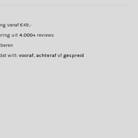
ng vanaf €49,-
ring uit
4.000+
reviews
oberen
 dat wilt:
vooraf
,
achteraf
of
gespreid