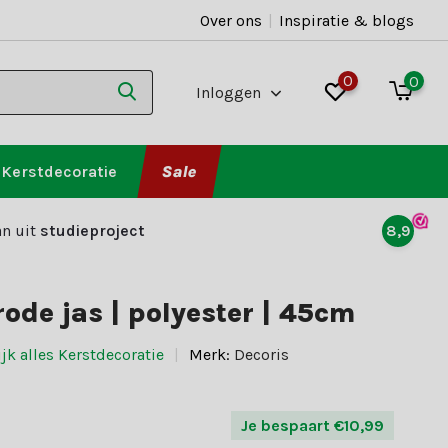
Over ons
|
Inspiratie & blogs
0
0
Inloggen
Kerstdecoratie
Sale
n uit
studieproject
8,9
rode jas | polyester | 45cm
jk alles Kerstdecoratie
Merk:
Decoris
Je bespaart €10,99