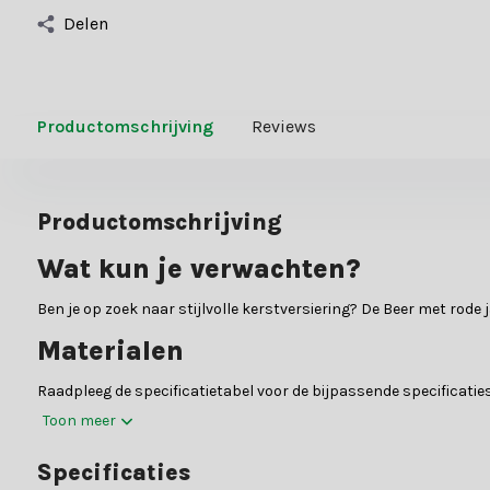
Delen
Productomschrijving
Reviews
Productomschrijving
Wat kun je verwachten?
Ben je op zoek naar stijlvolle kerstversiering? De Beer met rode
Materialen
Raadpleeg de specificatietabel voor de bijpassende specificaties
Toon meer
Waarom kiezen voor Kerstland.nl
Specificaties
Kerstland.nl is dé webshop op het gebied van kerstdecoratie e