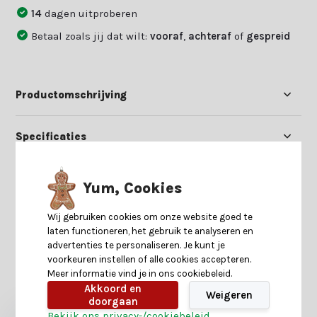
14
dagen uitproberen
Betaal zoals jij dat wilt:
vooraf
,
achteraf
of
gespreid
Productomschrijving
Specificaties
Reviews
Yum, Cookies
Wij gebruiken cookies om onze website goed te
Delen
laten functioneren, het gebruik te analyseren en
advertenties te personaliseren. Je kunt je
voorkeuren instellen of alle cookies accepteren.
Meer informatie vind je in ons cookiebeleid.
Heb je nog interesse in deze recent bekeken
producten?
Akkoord en
Weigeren
doorgaan
Bekijk ons privacy-/cookiebeleid