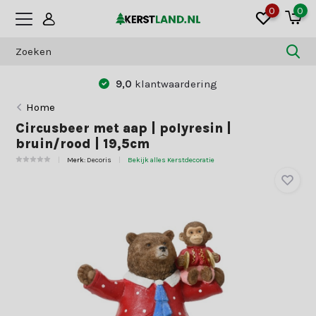
0
0
9,0
klantwaardering
Home
Circusbeer met aap | polyresin |
bruin/rood | 19,5cm
Merk:
Decoris
Bekijk alles Kerstdecoratie