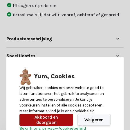
14
dagen uitproberen
Betaal zoals jij dat wilt:
vooraf
,
achteraf
of
gespreid
Productomschrijving
Specificaties
Reviews
Yum, Cookies
Wij gebruiken cookies om onze website goed te
Delen
laten functioneren, het gebruik te analyseren en
advertenties te personaliseren. Je kunt je
voorkeuren instellen of alle cookies accepteren.
Meer informatie vind je in ons cookiebeleid.
Heb je nog interesse in deze recent bekeken
Akkoord en
producten?
Weigeren
doorgaan
Bekijk ons privacy-/cookiebeleid