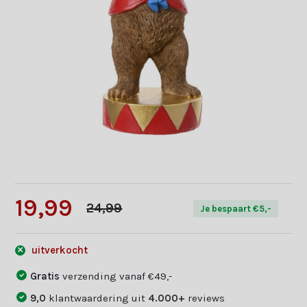
19,99
24,99
Je bespaart €5,-
uitverkocht
Gratis
verzending vanaf €49,-
9,0
klantwaardering uit
4.000+
reviews