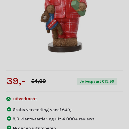
39,-
54,99
Je bespaart €15,99
uitverkocht
Gratis
verzending vanaf €49,-
9,0
klantwaardering uit
4.000+
reviews
14
dagen uitproberen