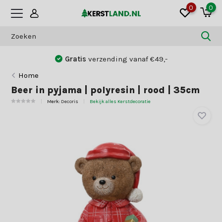
0
0
Gratis
verzending vanaf €49,-
Home
Beer in pyjama | polyresin | rood | 35cm
Merk:
Decoris
Bekijk alles Kerstdecoratie