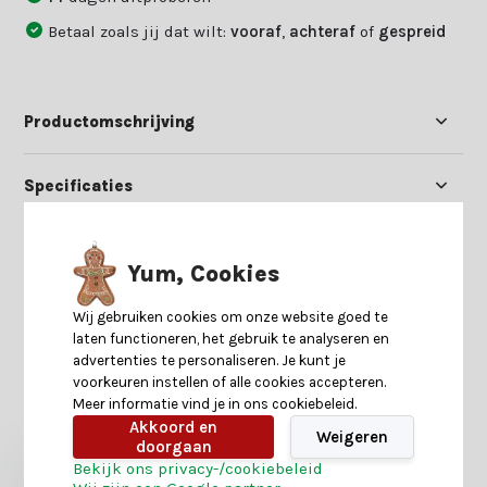
Betaal zoals jij dat wilt:
vooraf
,
achteraf
of
gespreid
Productomschrijving
Specificaties
Reviews
Yum, Cookies
Delen
Wij gebruiken cookies om onze website goed te
laten functioneren, het gebruik te analyseren en
advertenties te personaliseren. Je kunt je
voorkeuren instellen of alle cookies accepteren.
Heb je nog interesse in deze recent bekeken
Meer informatie vind je in ons cookiebeleid.
producten?
Akkoord en
Weigeren
doorgaan
Bekijk ons privacy-/cookiebeleid