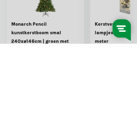
Monarch Pencil
Kerstverlichting |
kunstkerstboom smal
lampjes | extra wa
240xø146cm | groen met
meter
400 LED lampjes
Shop is gesloten
Shop is gesloten
€6,99
€5,99
€209,00
€147,50