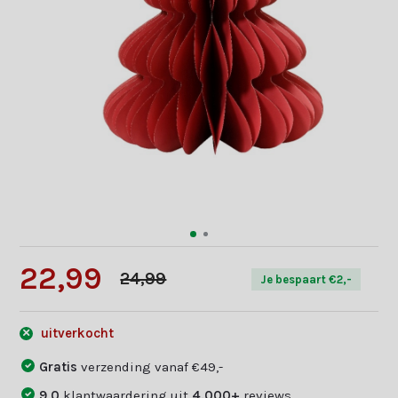
22,99
24,99
Je bespaart €2,-
uitverkocht
Gratis
verzending vanaf €49,-
9,0
klantwaardering uit
4.000+
reviews