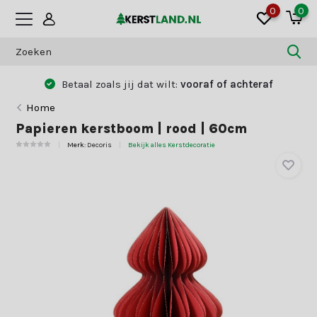
0
0
Betaal zoals jij dat wilt:
vooraf of achteraf
Home
Papieren kerstboom | rood | 60cm
Merk:
Decoris
Bekijk alles Kerstdecoratie