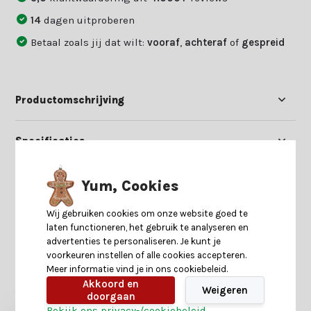
14
dagen uitproberen
Betaal zoals jij dat wilt:
vooraf
,
achteraf
of
gespreid
Productomschrijving
Specificaties
Reviews
Yum, Cookies
Wij gebruiken cookies om onze website goed te
Delen
laten functioneren, het gebruik te analyseren en
advertenties te personaliseren. Je kunt je
voorkeuren instellen of alle cookies accepteren.
Meer informatie vind je in ons cookiebeleid.
Heb je nog interesse in deze recent bekeken
Akkoord en
producten?
Weigeren
doorgaan
Bekijk ons privacy-/cookiebeleid