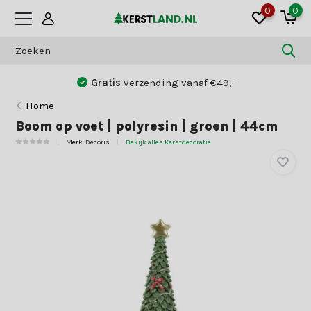
0
0
Gratis
verzending vanaf €49,-
Home
Boom op voet | polyresin | groen | 44cm
Merk:
Decoris
Bekijk alles Kerstdecoratie