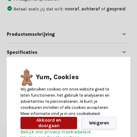
Betaal zoals jij dat wilt:
vooraf
,
achteraf
of
gespreid
Productomschrijving
Specificaties
Reviews
Yum, Cookies
Delen
Wij gebruiken cookies om onze website goed te
laten functioneren, het gebruik te analyseren en
advertenties te personaliseren. Je kunt je
voorkeuren instellen of alle cookies accepteren.
Heb je nog interesse in deze recent bekeken
Meer informatie vind je in ons cookiebeleid.
producten?
Akkoord en
Weigeren
doorgaan
Bekijk ons privacy-/cookiebeleid