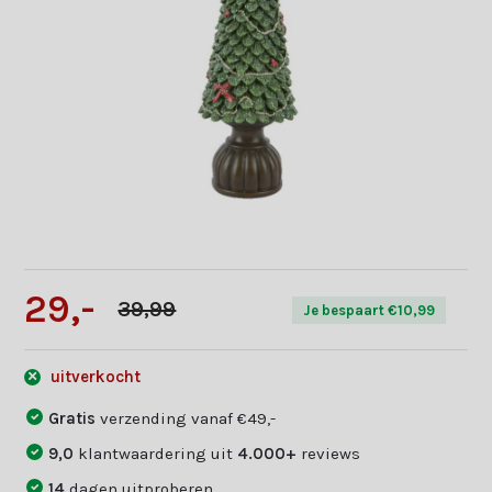
29,-
39,99
Je bespaart €10,99
uitverkocht
Gratis
verzending vanaf €49,-
9,0
klantwaardering uit
4.000+
reviews
14
dagen uitproberen