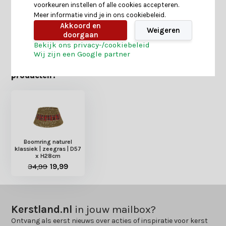
voorkeuren instellen of alle cookies accepteren.
Meer informatie vind je in ons cookiebeleid.
Akkoord en
Delen
Weigeren
doorgaan
Bekijk ons privacy-/cookiebeleid
Wij zijn een Google partner
Heb je nog interesse in deze recent bekeken
producten?
Boomring naturel
klassiek | zeegras | D57
x H28cm
34,99
19,99
Kerstland.nl
in jouw mailbox?
Ontvang als eerst nieuws over acties of inspiratie voor kerst