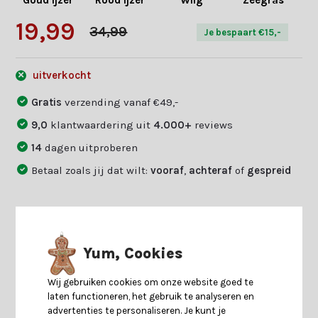
Goud ijzer
Rood ijzer
Wilg
Zeegras
Sp
19,99
34,99
Je bespaart €15,-
uitverkocht
Gratis
verzending vanaf €49,-
9,0
klantwaardering uit
4.000+
reviews
14
dagen uitproberen
Betaal zoals jij dat wilt:
vooraf
,
achteraf
of
gespreid
Productomschrijving
Yum, Cookies
Specificaties
Wij gebruiken cookies om onze website goed te
laten functioneren, het gebruik te analyseren en
advertenties te personaliseren. Je kunt je
Reviews