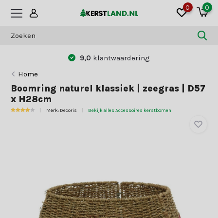
0
0
9,0
klantwaardering
Home
Boomring naturel klassiek | zeegras | D57
x H28cm
Merk:
Decoris
Bekijk alles Accessoires kerstbomen