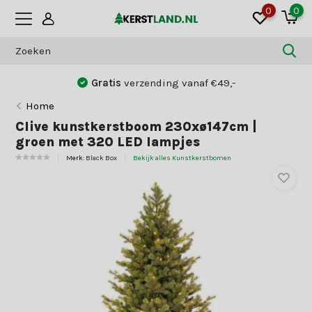
0
0
af €49,-
9,0
klantwaardering
Home
Clive kunstkerstboom 230xø147cm |
groen met 320 LED lampjes
Merk:
Black Box
Bekijk alles Kunstkerstbomen