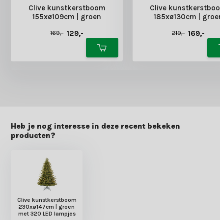
Clive kunstkerstboom
Clive kunstkerstbo
155xø109cm | groen
185xø130cm | groe
129,-
169,-
169,-
219,-
Heb je nog interesse in deze recent bekeken
producten?
Clive kunstkerstboom
230xø147cm | groen
met 320 LED lampjes