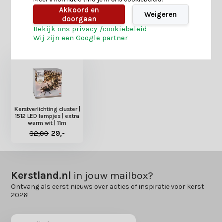
Akkoord en
Weigeren
doorgaan
Bekijk ons privacy-/cookiebeleid
Heb je nog interesse in deze recent bekeken
Wij zijn een Google partner
producten?
Kerstverlichting cluster |
1512 LED lampjes | extra
warm wit | 11m
32,99
29,-
Kerstland.nl
in jouw mailbox?
Ontvang als eerst nieuws over acties of inspiratie voor kerst
2026!