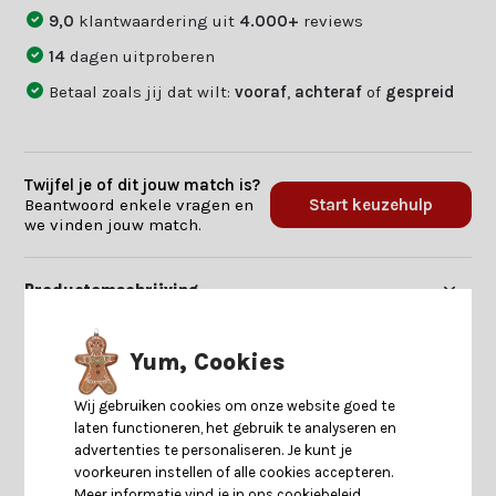
9,0
klantwaardering uit
4.000+
reviews
14
dagen uitproberen
Betaal zoals jij dat wilt:
vooraf
,
achteraf
of
gespreid
Twijfel je of dit jouw match is?
Beantwoord enkele vragen en
Start keuzehulp
we vinden jouw match.
Productomschrijving
Specificaties
Yum, Cookies
Wij gebruiken cookies om onze website goed te
Reviews
laten functioneren, het gebruik te analyseren en
advertenties te personaliseren. Je kunt je
voorkeuren instellen of alle cookies accepteren.
Delen
Meer informatie vind je in ons cookiebeleid.