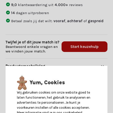
9,0
klantwaardering uit
4.000+
reviews
14
dagen uitproberen
Betaal zoals jij dat wilt:
vooraf
,
achteraf
of
gespreid
Twijfel je of dit jouw match is?
Beantwoord enkele vragen en
Start keuzehulp
we vinden jouw match.
Productomschrijving
Specificaties
Yum, Cookies
Wij gebruiken cookies om onze website goed te
Reviews
laten functioneren, het gebruik te analyseren en
advertenties te personaliseren. Je kunt je
voorkeuren instellen of alle cookies accepteren.
Delen
Meer informatie vind je in ons cookiebeleid.