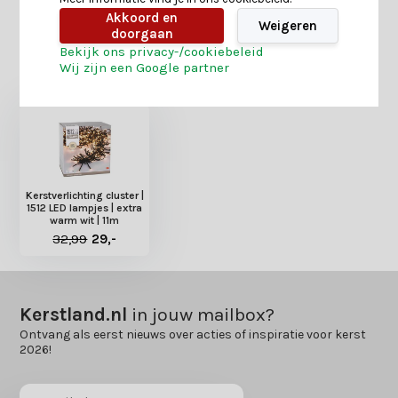
Akkoord en
Weigeren
doorgaan
Bekijk ons privacy-/cookiebeleid
Heb je nog interesse in deze recent bekeken
Wij zijn een Google partner
producten?
Kerstverlichting cluster |
1512 LED lampjes | extra
warm wit | 11m
32,99
29,-
Kerstland.nl
in jouw mailbox?
Ontvang als eerst nieuws over acties of inspiratie voor kerst
2026!