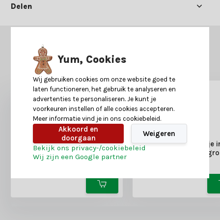
Delen
GERELATEERDE PRODUCTEN
Yum, Cookies
Misschien is dit ook iets voor je?
Wij gebruiken cookies om onze website goed te
laten functioneren, het gebruik te analyseren en
advertenties te personaliseren. Je kunt je
voorkeuren instellen of alle cookies accepteren.
Meer informatie vind je in ons cookiebeleid.
Akkoord en
Weigeren
doorgaan
Icelandic kerstboompje
Norton kerstboompje in
Bekijk ons privacy-/cookiebeleid
60xø46cm | wit
zak 45xø20cm | gr
Wij zijn een Google partner
17,50
3,90
29,-
5,99