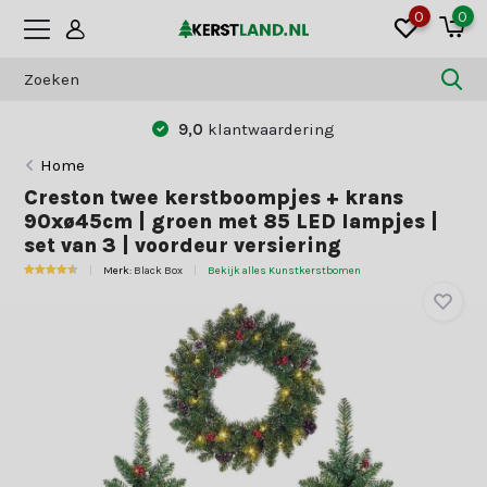
0
0
9,0
klantwaardering
Home
Creston twee kerstboompjes + krans
90xø45cm | groen met 85 LED lampjes |
set van 3 | voordeur versiering
Merk:
Black Box
Bekijk alles Kunstkerstbomen