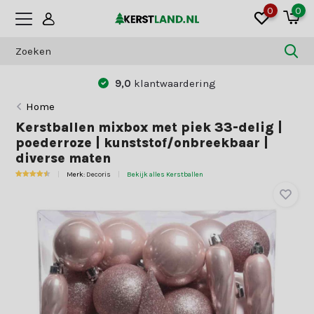
0
0
0
klantwaardering
Betaal zoals jij dat
Home
Kerstballen mixbox met piek 33-delig |
poederroze | kunststof/onbreekbaar |
diverse maten
Merk:
Decoris
Bekijk alles Kerstballen