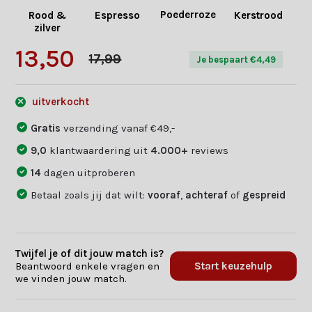
Poederroze
Rood &
Espresso
Kerstrood
Gr
zilver
13,50
17,99
Je bespaart €4,49
uitverkocht
Gratis
verzending vanaf €49,-
9,0
klantwaardering uit
4.000+
reviews
14
dagen uitproberen
Betaal zoals jij dat wilt:
vooraf
,
achteraf
of
gespreid
Twijfel je of dit jouw match is?
Beantwoord enkele vragen en
Start keuzehulp
we vinden jouw match.