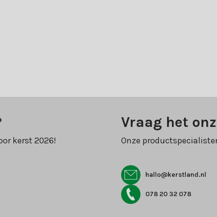
?
Vraag het onz
oor kerst 2026!
Onze productspecialiste
hallo@kerstland.nl
078 20 32 078