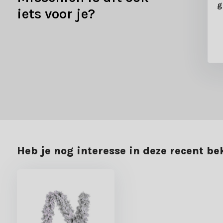
rlande | groen met
groen | 180cm
g
iets voor je?
 details | 270cm
7,99
5,99
15,99
9,99
Heb je nog interesse in deze recent b