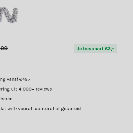
,99
Je bespaart €3,-
ng vanaf €49,-
ring uit
4.000+
reviews
oberen
 dat wilt:
vooraf
,
achteraf
of
gespreid