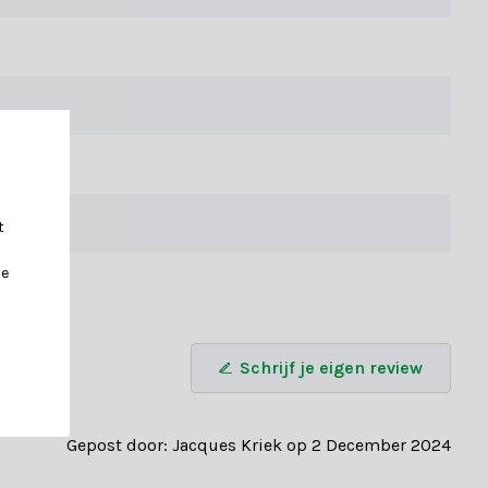
euwde effect voegt direct een warme, knusse en natuurlijke
jn EN71-2 gecertificeerd en brandvertragend.
t
je
Schrijf je eigen review
dan adviseren door een van onze klantenservicemedewerkers of
Gepost door: Jacques Kriek op 2 December 2024