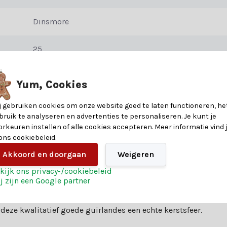
wde guirlande?
Dinsmore
ack Box creëer je moeiteloos een winterwonderland in huis. Het besne
 accessoires of dennenappels voor een rustieke look. De guirlandes zi
25
180
rlande. Voor een volledig overzicht raadpleeg je de specificatietabel.
Yum, Cookies
PVC/Harde naald
j gebruiken cookies om onze website goed te laten functioneren, he
bruik te analyseren en advertenties te personaliseren. Je kunt je
orkeuren instellen of alle cookies accepteren. Meer informatie vind 
 ons cookiebeleid.
Akkoord en doorgaan
Weigeren
kijk ons privacy-/cookiebeleid
j zijn een Google partner
des. Twijfel je over welke guirlande het beste bij jou past? Laat je 
eze kwalitatief goede guirlandes een echte kerstsfeer.