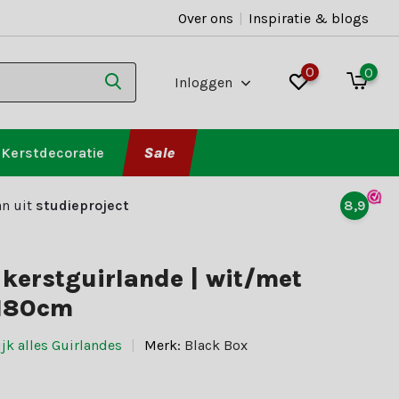
Over ons
|
Inspiratie & blogs
0
0
Inloggen
Kerstdecoratie
Sale
n uit
studieproject
8,9
kerstguirlande | wit/met
 180cm
jk alles Guirlandes
Merk:
Black Box