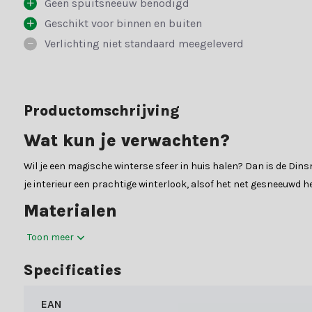
Geen spuitsneeuw benodigd
Geschikt voor binnen en buiten
Verlichting niet standaard meegeleverd
Productomschrijving
Wat kun je verwachten?
Wil je een magische winterse sfeer in huis halen? Dan is de Din
je interieur een prachtige winterlook, alsof het net gesneeuwd h
Materialen
Onze guirlandes met verlichting van Black Box zijn in verschillen
Toon meer
PVC:
Guirlandes van PVC hebben zachtere naalden en een vol
Specificaties
PVC/PE-combinatie:
Een combinatie van deze materialen bie
volle uitstraling.
EAN