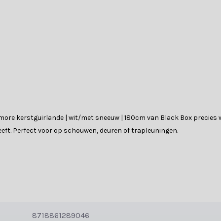
smore kerstguirlande | wit/met sneeuw | 180cm van Black Box precies w
eeft. Perfect voor op schouwen, deuren of trapleuningen.
de materiaalopties: van volledig PVC tot een combinatie met PE. Dit vin
le uitstraling doordat de takjes dichter op elkaar zitten.
dt de voordelen van beide: de realistische look van PE en de volle, za
8718861289046