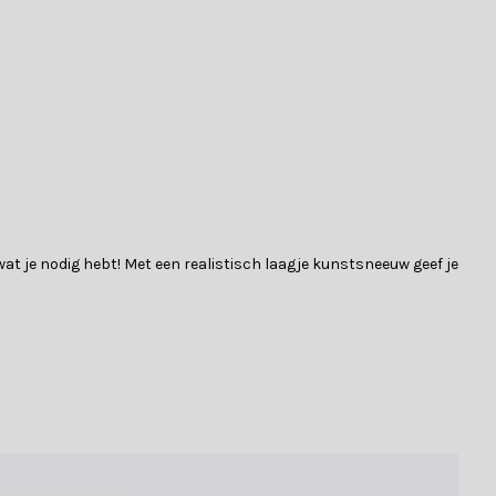
at je nodig hebt! Met een realistisch laagje kunstsneeuw geef je
d je terug in de specificatietabel.
chte structuur van PVC. Dit geeft je guirlande een natuurlijke,