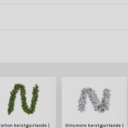
nde voorwaarden voor een geslaagde kerst. Profiteer daarnaast van:
rvaar het zelf en bestel vandaag nog jouw kunstkerstboom.
orton kerstguirlande |
Dinsmore kerstguirlande |