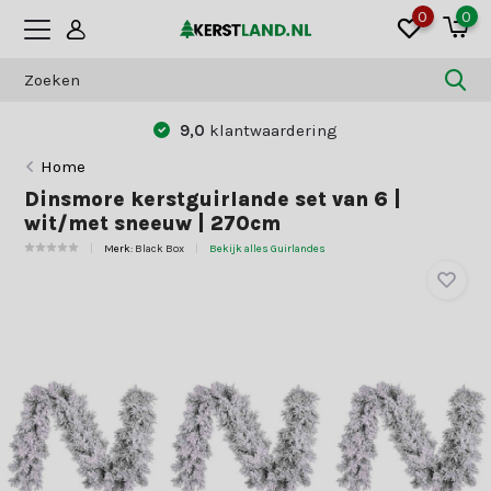
0
0
9,0
klantwaardering
Home
Dinsmore kerstguirlande set van 6 |
wit/met sneeuw | 270cm
Merk:
Black Box
Bekijk alles Guirlandes