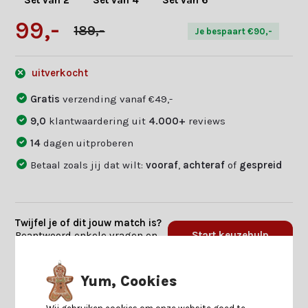
Set van 2
Set van 4
Set van 6
99,-
189,-
Je bespaart €90,-
uitverkocht
Gratis
verzending vanaf €49,-
9,0
klantwaardering uit
4.000+
reviews
14
dagen uitproberen
Betaal zoals jij dat wilt:
vooraf
,
achteraf
of
gespreid
Twijfel je of dit jouw match is?
Beantwoord enkele vragen en
Start keuzehulp
we vinden jouw match.
Yum, Cookies
Productomschrijving