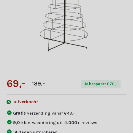
69,-
139,-
Je bespaart €70,-
uitverkocht
Gratis
verzending vanaf €49,-
9,0
klantwaardering uit
4.000+
reviews
14
dagen uitproberen