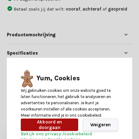
Betaal zoals jij dat wilt:
vooraf
,
achteraf
of
gespreid
Productomschrijving
Specificaties
Reviews
Yum, Cookies
Delen
Wij gebruiken cookies om onze website goed te
laten functioneren, het gebruik te analyseren en
advertenties te personaliseren. Je kunt je
voorkeuren instellen of alle cookies accepteren.
Heb je nog interesse in deze recent bekeken
Meer informatie vind je in ons cookiebeleid.
producten?
Akkoord en
Weigeren
doorgaan
Bekijk ons privacy-/cookiebeleid