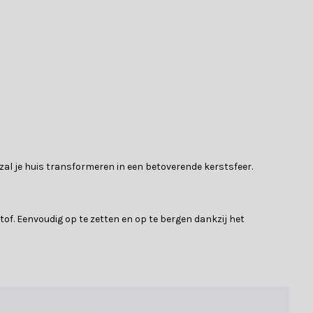
l je huis transformeren in een betoverende kerstsfeer.
f. Eenvoudig op te zetten en op te bergen dankzij het
constructie met metalen takken en een metalen stam. Zodra de
cties in de gebruiksaanwijzing en vorm zo de boom.
t kerstballen en lichten voor een betoverend effect in je huis.