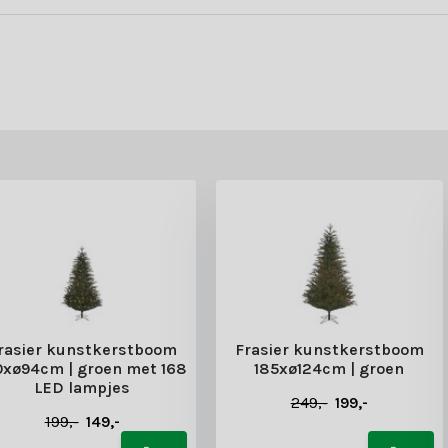
rasier kunstkerstboom
Frasier kunstkerstboom
0xø94cm | groen met 168
185xø124cm | groen
LED lampjes
249,-
199,-
199,-
149,-