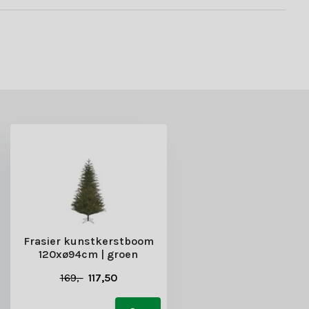
Frasier kunstkerstboom
120xø94cm | groen
169,-
117,50