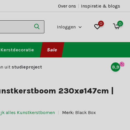
Over ons
|
Inspiratie & blogs
0
0
Inloggen
Kerstdecoratie
Sale
n uit
studieproject
8,9
kunstkerstboom 230xø147cm |
ijk alles Kunstkerstbomen
Merk:
Black Box