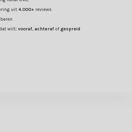
ring uit
4.000+
reviews
oberen
 dat wilt:
vooraf
,
achteraf
of
gespreid