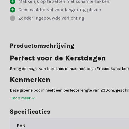
Makkelijk op te zetten met scharniertakken
Geen naalduitval voor langdurig plezier
Zonder ingebouwde verlichting
Productomschrijving
Perfect voor de Kerstdagen
Breng de magie van Kerstmis in huis met onze Frasier kunstker
Kenmerken
Deze groene boom heeft een perfecte lengte van 230cm, geschikt
inklapbare ontwerp. Realistische uitstraling met volle takken 
Toon meer
boom neergezet wordt, vallen de takken op zijn plaats. Hiermee 
Specificaties
Toepassing en Sfeer
EAN
De Frasier kunstkerstboom is perfect voor zowel kleine als grote