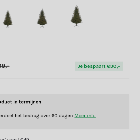
99,-
Je bespaart €30,-
oduct in termijnen
erdeel het bedrag over 60 dagen
Meer info
ng vanaf €49,-