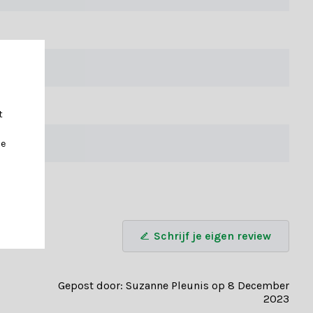
evensduur en minimaliseert afval, waardoor je een duurzame
t
e binnenkant van de takken en zorgen ervoor dat de boom een
je
Schrijf je eigen review
Gepost door: Suzanne Pleunis op 8 December
2023