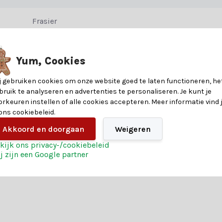
Frasier
r hem zorgvuldig op te bergen in de originele doos. Dit verlengt de l
147
Yum, Cookies
230
j gebruiken cookies om onze website goed te laten functioneren, he
gen voor een zeer echte uitstraling.– De zachte naalden zitten aan d
bruik te analyseren en advertenties te personaliseren. Je kunt je
PE/Harde naald & PVC/Zachte naald
orkeuren instellen of alle cookies accepteren. Meer informatie vind 
 ons cookiebeleid.
Akkoord en doorgaan
Weigeren
ar. De bomen zijn EN71-2 gecertificeerd en brandvertragend.
kijk ons privacy-/cookiebeleid
j zijn een Google partner