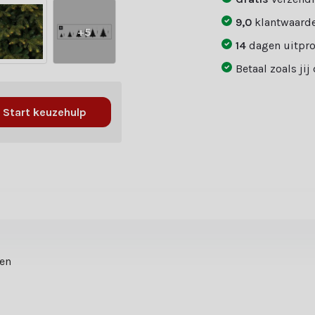
9,0
klantwaarde
+5
14
dagen uitpr
Betaal zoals jij
Start keuzehulp
ten