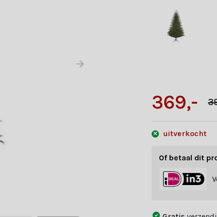
369,-
3
uitverkocht
Of betaal dit pr
V
Gratis
verzendi