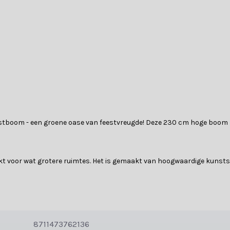
stboom - een groene oase van feestvreugde! Deze 230 cm hoge boom za
 voor wat grotere ruimtes. Het is gemaakt van hoogwaardige kunststo
voor een natuurlijke kerstsfeer. Deze boom heeft een scharnierende 
krijg je ringen van dennengroen. Vouw de takken uit volgens de instru
8711473762136
 ruimtes en creëert een warme en gastvrije kerstsfeer. Versier hem me