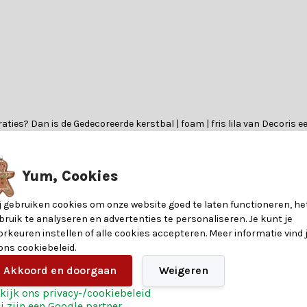
raties? Dan is de Gedecoreerde kerstbal | foam | fris lila van Decoris e
door het gebruik van foam zijn ze onbreekbaar. Ideaal voor drukke hui
Yum, Cookies
aardig foam, dat zorgt voor een sterke maar extra lichte kerstbal. De
j gebruiken cookies om onze website goed te laten functioneren, he
 specificatietabel voor meer details.
bruik te analyseren en advertenties te personaliseren. Je kunt je
orkeuren instellen of alle cookies accepteren. Meer informatie vind 
 ons cookiebeleid.
8720194921548
 Twijfel je over welke foam kerstballen het beste bij jouw kerstboom 
Akkoord en doorgaan
Weigeren
keuzehulp.
kijk ons privacy-/cookiebeleid
8
j zijn een Google partner