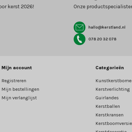
oor kerst 2026!
Onze productspecialiste
hallo@kerstland.nl
078 20 32 078
Mijn account
Categorieën
Registreren
Kunstkerstbome
Mijn bestellingen
Kerstverlichting
Mijn verlanglijst
Guirlandes
Kerstballen
Kerstkransen
Kerstboomversie
Kerstdecoratie