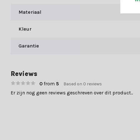
Bij Kerstland.nl profiteer je naast onze expertise van uitsteke
Materiaal
Snelle levertijden
Kleur
Achteraf betalen
Gratis verzending boven €49,-
Garantie
70.000+ klanten gingen je voor en beoordelen ons met een 9+. E
Reviews
0
from
5
Based on 0 reviews
Er zijn nog geen reviews geschreven over dit product..