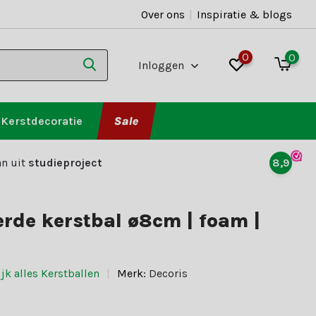
Over ons
|
Inspiratie & blogs
0
0
Inloggen
Kerstdecoratie
Sale
n uit
studieproject
8,9
rde kerstbal ø8cm | foam |
jk alles Kerstballen
Merk:
Decoris