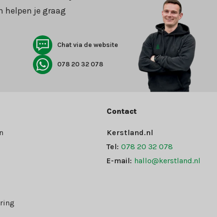
n helpen je graag
Chat via de website
078 20 32 078
Contact
n
Kerstland.nl
Tel:
078 20 32 078
E-mail:
hallo@kerstland.nl
ring