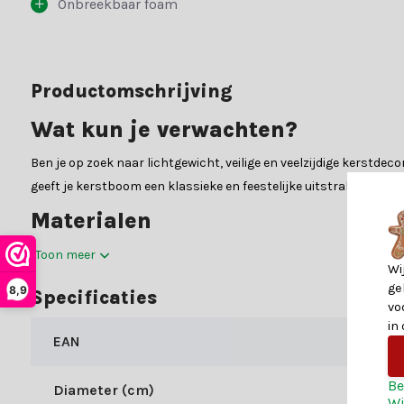
Onbreekbaar foam
Productomschrijving
Wat kun je verwachten?
Ben je op zoek naar lichtgewicht, veilige en veelzijdige kerstdeco
geeft je kerstboom een klassieke en feestelijke uitstraling, en 
Materialen
De Gedecoreerde kerstbal | foam | fris lila is gemaakt van hoogw
Toon meer
Wi
gemakkelijk op te hangen zonder de takken te belasten. Bekijk de
ge
8,9
Specificaties
Twijfel je nog?
vo
in
EAN
Kerstland.nl is dé kerstwinkel op het gebied van kerstdecoratie.
klantenservicemedewerkers of maak gebruik van onze handige 
Be
Diameter (cm)
Shop bij Kerstland.nl
Wi