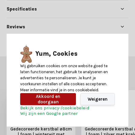
Specificaties
Reviews
Delen
Yum, Cookies
Wij gebruiken cookies om onze website goed te
GERELATEERDE PRODUCTEN
laten functioneren, het gebruik te analyseren en
Misschien is dit ook iets voor je?
advertenties te personaliseren. Je kunt je
voorkeuren instellen of alle cookies accepteren.
Meer informatie vind je in ons cookiebeleid.
Akkoord en
Weigeren
doorgaan
Bekijk ons privacy-/cookiebeleid
Wij zijn een Google partner
Gedecoreerde kerstbal ø8cm
Gedecoreerde kerstbal
| foam | winterwit met
| foam | zilver met kra