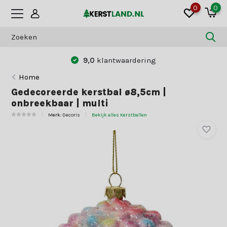
0
0
9,0
klantwaardering
Home
Gedecoreerde kerstbal ø8,5cm |
onbreekbaar | multi
Merk:
Decoris
Bekijk alles Kerstballen