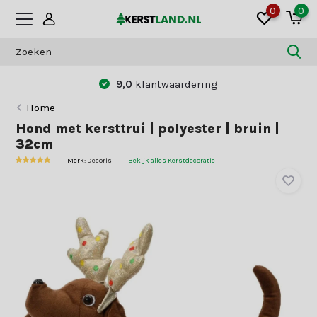
0
0
9,0
klantwaardering
Home
Hond met kersttrui | polyester | bruin |
32cm
Merk:
Decoris
Bekijk alles Kerstdecoratie