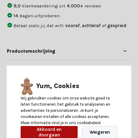
9,0
klantwaardering uit
4.000+
reviews
14
dagen uitproberen
Betaal zoals jij dat wilt:
vooraf
,
achteraf
of
gespreid
Productomschrijving
Specificaties
Yum, Cookies
Reviews
Wij gebruiken cookies om onze website goed te
laten functioneren, het gebruik te analyseren en
Delen
advertenties te personaliseren. Je kunt je
voorkeuren instellen of alle cookies accepteren.
Meer informatie vind je in ons cookiebeleid.
Akkoord en
Heb je nog interesse in deze recent bekeken
Weigeren
doorgaan
producten?