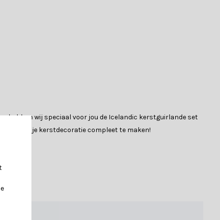
rom hebben wij speciaal voor jou de Icelandic kerstguirlande set
te halen en je kerstdecoratie compleet te maken!
 De specifieke samenstelling van de guirlandes in de bundel kun
t
je
n weelderige en klassieke kerstsfeer.
op die van echte dennentakken.