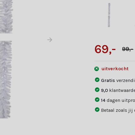
69,-
99,-
uitverkocht
Gratis
verzendi
9,0
klantwaarde
14
dagen uitpr
Betaal zoals jij