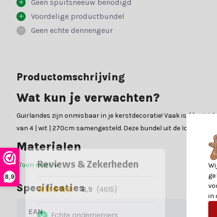
Geen spuitsneeuw benodigd
Voordelige productbundel
Geen echte dennengeur
Productomschrijving
Wat kun je verwachten?
Guirlandes zijn onmisbaar in je kerstdecoratie! Vaak is één guir
van 4 | wit | 270cm samengesteld. Deze bundel uit de Icelandic-c
Materialen
Onze bundels met guirlandes zijn verkrijgbaar in verschillende m
Toon meer
Wi
ge
8,9
je terugvinden in de specificatietabel.
vo
Specificaties
PVC:
Guirlandes van PVC hebben zachte naalden en een volle
in
PE:
PE-takken worden in mallen gegoten, wat zorgt voor een
EAN