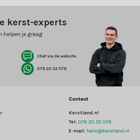
e kerst-experts
n helpen je graag
Chat via de website
078 20 32 078
Contact
n
Kerstland.nl
Tel:
078 20 32 078
E-mail:
hallo@kerstland.nl