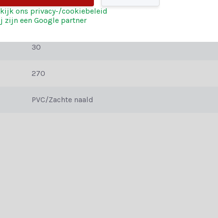
dt de voordelen van beide: de realistische look van PE en de volle, za
kijk ons privacy-/cookiebeleid
j zijn een Google partner
Icelandic
30
 deze bundel. Voor een volledig overzicht raadpleeg je de specificatie
270
PVC/Zachte naald
e af te maken? Bij Kerstland.nl hebben we speciaal voor jou bundels 
skundige klantenserviceteam helpt je graag verder. Ook kun je gebru
ij Kerstland.nl?
riumph Tree haal je alles in huis wat je nodig hebt om jouw huis in e