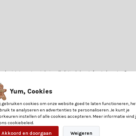
lande niet genoeg om je huis volledig in de kerstsfeer te brengen. Daa
ollectie is dé ideale manier om voordelig meerdere guirlandes in huis 
Yum, Cookies
ateriaalopties: volledig PVC, volledig PE of een combinatie van beide.
j gebruiken cookies om onze website goed te laten functioneren, he
bruik te analyseren en advertenties te personaliseren. Je kunt je
orkeuren instellen of alle cookies accepteren. Meer informatie vind 
 uitstraling doordat de takjes dicht op elkaar zitten. Perfect voor ee
 ons cookiebeleid.
 zeer realistische, levensechte uitstraling. De naalden lijken sterk 
6150537073078
Akkoord en doorgaan
Weigeren