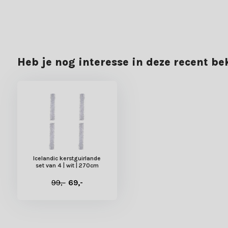
Kerstland.nl van uitstekende voorwaarden, zoals:
Snelle levering
Mogelijkheid tot achteraf betalen
Gratis verzending bij bestellingen boven €49,-
Heb je nog interesse in deze recent b
Meer dan 70.000 tevreden klanten gingen je al voor en beoordele
kerstdecoratie!
Icelandic kerstguirlande
set van 4 | wit | 270cm
99,-
69,-