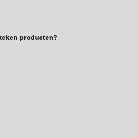
ekeken producten?
n ons met een 9+. Bestel vandaag nog jouw bundel guirlandes en ervaar