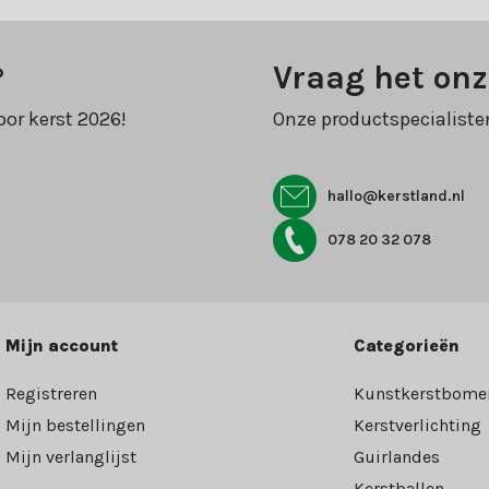
?
Vraag het onz
oor kerst 2026!
Onze productspecialiste
hallo@kerstland.nl
078 20 32 078
Mijn account
Categorieën
Registreren
Kunstkerstbome
Mijn bestellingen
Kerstverlichting
Mijn verlanglijst
Guirlandes
Kerstballen