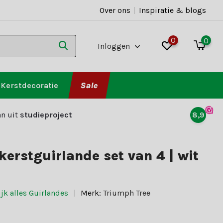
Over ons
|
Inspiratie & blogs
0
0
Inloggen
Kerstdecoratie
Sale
n uit
studieproject
8,9
kerstguirlande set van 4 | wit
jk alles Guirlandes
Merk:
Triumph Tree