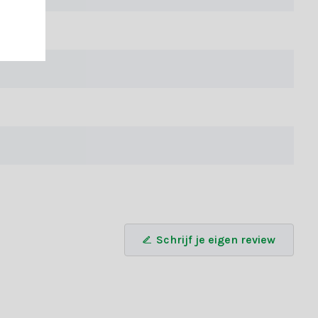
chte structuur van PVC. Dit zorgt voor een natuurlijke en luxe
tabel.
samengesteld die perfect passen bij elke kerstsfeer. Weet je
Schrijf je eigen review
ik maken van onze handige keuzehulp om snel de juiste bundel te
en sfeervolle kerstsfeer te brengen. Daarnaast profiteer je bij