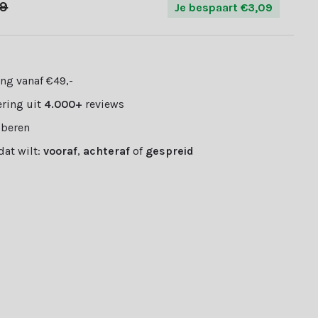
99
Je bespaart €3,09
ng vanaf €49,-
ring uit
4.000+
reviews
oberen
 dat wilt:
vooraf
,
achteraf
of
gespreid