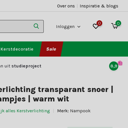
Over ons
|
Inspiratie & blogs
0
0
Inloggen
Kerstdecoratie
Sale
n uit
studieproject
8,9
erlichting transparant snoer |
ampjes | warm wit
jk alles Kerstverlichting
Merk:
Nampook