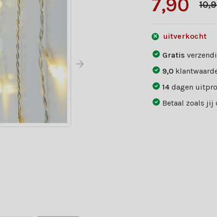
7,90
10,
uitverkocht
Gratis
verzendi
9,0
klantwaarde
14
dagen uitpr
Betaal zoals jij