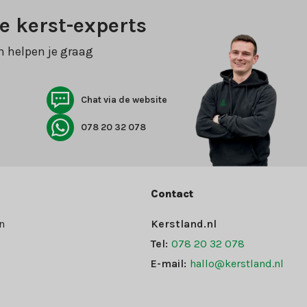
e kerst-experts
n helpen je graag
Chat via de website
078 20 32 078
Contact
n
Kerstland.nl
Tel:
078 20 32 078
E-mail:
hallo@kerstland.nl