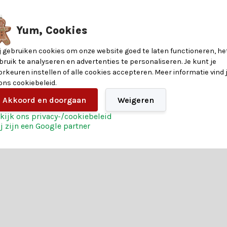
n? De IJspegelverlichting transparant snoer | 180 LED lampjes | warm w
Yum, Cookies
j gebruiken cookies om onze website goed te laten functioneren, he
nformatie over de materialen en eigenschappen van dit product. Heb je v
bruik te analyseren en advertenties te personaliseren. Je kunt je
orkeuren instellen of alle cookies accepteren. Meer informatie vind 
?
 ons cookiebeleid.
Akkoord en doorgaan
Weigeren
8719202259490
en heeft. Of je nu op zoek bent naar betoverende verlichting, glinst
kijk ons privacy-/cookiebeleid
eren. Heb je hulp nodig? Onze klantenservice biedt persoonlijk advie
j zijn een Google partner
r ook van de extra voordelen:
reren en creëer een kerst die niemand snel zal vergeten. Bestel vandaa