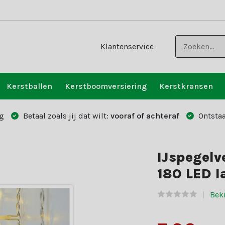
Klantenservice
Kerstballen
Kerstboomversiering
Kerstkransen
g
Betaal zoals jij dat wilt:
vooraf of achteraf
Ontstaa
IJspegelv
180 LED l
Beki