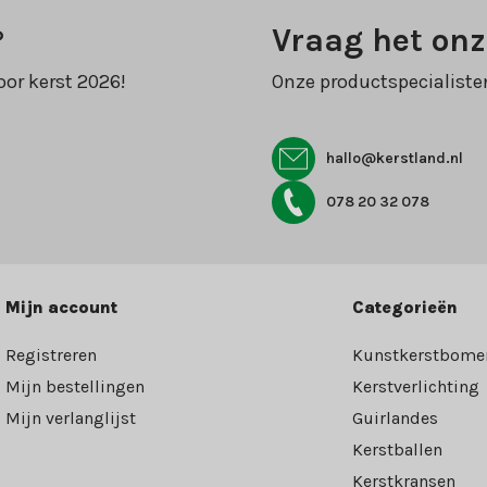
?
Vraag het onz
oor kerst 2026!
Onze productspecialiste
hallo@kerstland.nl
078 20 32 078
Mijn account
Categorieën
Registreren
Kunstkerstbome
Mijn bestellingen
Kerstverlichting
Mijn verlanglijst
Guirlandes
Kerstballen
Kerstkransen