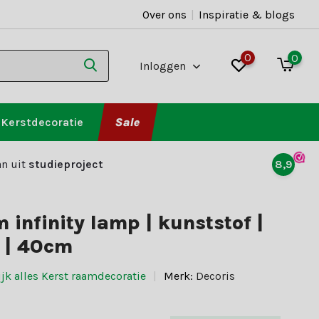
Over ons
|
Inspiratie & blogs
0
0
Inloggen
Kerstdecoratie
Sale
n uit
studieproject
8,9
 infinity lamp | kunststof |
 | 40cm
jk alles Kerst raamdecoratie
Merk:
Decoris