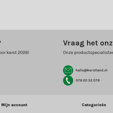
?
Vraag het onz
oor kerst 2026!
Onze productspecialiste
hallo@kerstland.nl
078 20 32 078
Mijn account
Categorieën