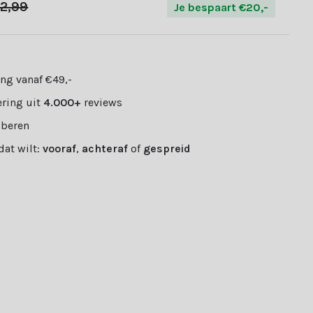
2,99
Je bespaart €20,-
ng vanaf €49,-
ring uit
4.000+
reviews
oberen
 dat wilt:
vooraf
,
achteraf
of
gespreid