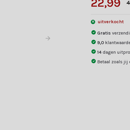
22,99
4
uitverkocht
Gratis
verzendi
9,0
klantwaarde
14
dagen uitpr
Betaal zoals jij