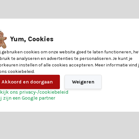
?
n kunstkerstbomen. Laat je adviseren door een van onze klantenserv
8720725852181
Yum, Cookies
ndere voordelen voor een magische kerst:
40
j gebruiken cookies om onze website goed te laten functioneren, he
stelling
bruik te analyseren en advertenties te personaliseren. Je kunt je
1,3
orkeuren instellen of alle cookies accepteren. Meer informatie vind 
 ons cookiebeleid.
vaar het zelf en bestel vandaag nog jouw kerst magie.
39,8
Akkoord en doorgaan
Weigeren
kijk ons privacy-/cookiebeleid
Kunststof
j zijn een Google partner