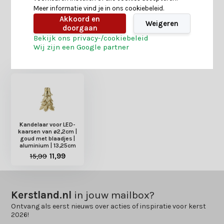
Meer informatie vind je in ons cookiebeleid.
Delen
Akkoord en
Weigeren
doorgaan
Bekijk ons privacy-/cookiebeleid
Wij zijn een Google partner
Heb je nog interesse in deze recent bekeken
producten?
Kandelaar voor LED-
kaarsen van ø2,2cm |
goud met blaadjes |
aluminium | 13,25cm
15,99
11,99
Kerstland.nl
in jouw mailbox?
Ontvang als eerst nieuws over acties of inspiratie voor kerst
2026!