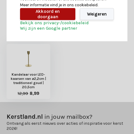
Meer informatie vind je in ons cookiebeleid.
Delen
Akkoord en
Weigeren
doorgaan
Bekijk ons privacy-/cookiebeleid
Wij zijn een Google partner
Heb je nog interesse in deze recent bekeken
producten?
Kandelaar voor LED-
kaarsen van ø2,2cm |
traditioneel goud |
20,5cm
12,99
8,99
Kerstland.nl
in jouw mailbox?
Ontvang als eerst nieuws over acties of inspiratie voor kerst
2026!