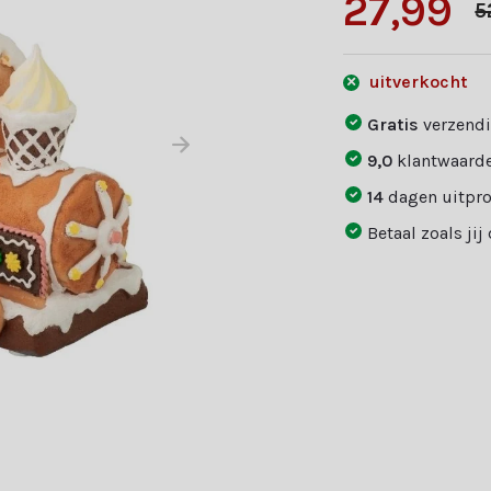
27,99
5
uitverkocht
Gratis
verzendi
9,0
klantwaarde
14
dagen uitpr
Betaal zoals jij