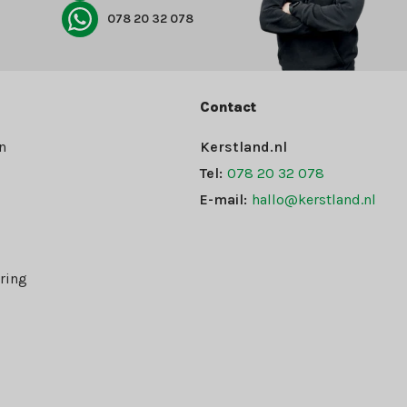
078 20 32 078
Contact
n
Kerstland.nl
Tel:
078 20 32 078
E-mail:
hallo@kerstland.nl
ring