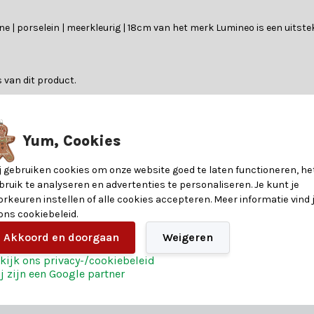
cene | porselein | meerkleurig | 18cm van het merk Lumineo is een uitst
 van dit product.
?
n kunstkerstbomen. Laat je adviseren door een van onze klantenserv
Yum, Cookies
8720194782705
j gebruiken cookies om onze website goed te laten functioneren, he
bruik te analyseren en advertenties te personaliseren. Je kunt je
orkeuren instellen of alle cookies accepteren. Meer informatie vind 
ndere voordelen voor een magische kerst:
17,5
 ons cookiebeleid.
stelling
Akkoord en doorgaan
Weigeren
11
kijk ons privacy-/cookiebeleid
j zijn een Google partner
vaar het zelf en bestel vandaag nog jouw kerst magie.
34,5