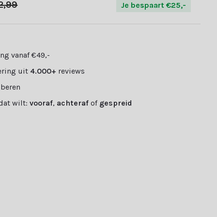
2,99
Je bespaart €25,-
ng vanaf €49,-
ring uit
4.000+
reviews
oberen
 dat wilt:
vooraf
,
achteraf
of
gespreid