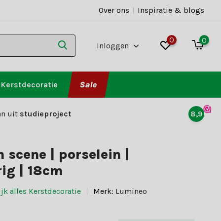
Over ons
|
Inspiratie & blogs
0
0
Inloggen
Kerstdecoratie
Sale
n uit
studieproject
8,9
n scene | porselein |
ig | 18cm
jk alles Kerstdecoratie
Merk:
Lumineo