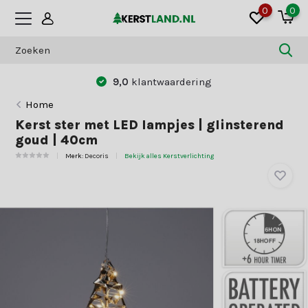
0
0
9,0
klantwaardering
Home
Kerst ster met LED lampjes | glinsterend
goud | 40cm
Merk:
Decoris
Bekijk alles Kerstverlichting