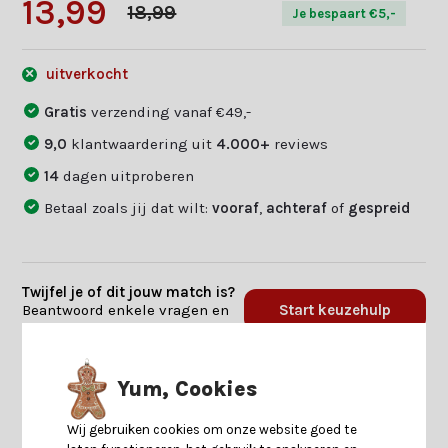
13,99
18,99
Je bespaart €5,-
uitverkocht
Gratis
verzending vanaf €49,-
9,0
klantwaardering uit
4.000+
reviews
14
dagen uitproberen
Betaal zoals jij dat wilt:
vooraf
,
achteraf
of
gespreid
Twijfel je of dit jouw match is?
Beantwoord enkele vragen en
Start keuzehulp
we vinden jouw match.
Yum, Cookies
Productomschrijving
Wij gebruiken cookies om onze website goed te
Specificaties