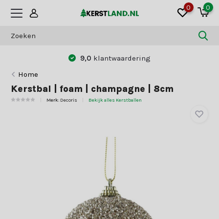
0
0
9,0
klantwaardering
Home
Kerstbal | foam | champagne | 8cm
Merk:
Decoris
Bekijk alles Kerstballen