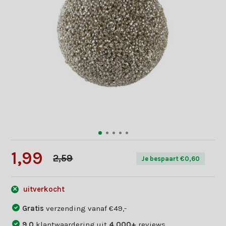
1,99
2,59
Je bespaart €0,60
uitverkocht
Gratis
verzending vanaf €49,-
9,0
klantwaardering uit
4.000+
reviews