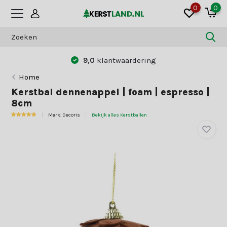
0
0
9,0
klantwaardering
Home
Kerstbal dennenappel | foam | espresso |
8cm
Merk:
Decoris
Bekijk alles Kerstballen