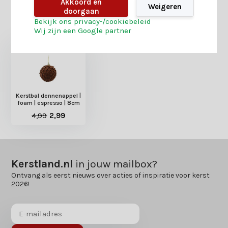
Akkoord en
Weigeren
doorgaan
Heb je nog interesse in deze recent bekeken
Bekijk ons privacy-/cookiebeleid
producten?
Wij zijn een Google partner
Kerstbal dennenappel |
foam | espresso | 8cm
4,99
2,99
Kerstland.nl
in jouw mailbox?
Ontvang als eerst nieuws over acties of inspiratie voor kerst
2026!