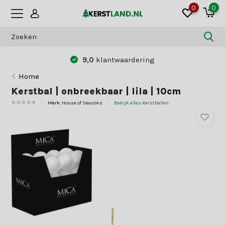
0
0
9,0
klantwaardering
Home
Kerstbal | onbreekbaar | lila | 10cm
Merk:
House of Seasons
Bekijk alles Kerstballen