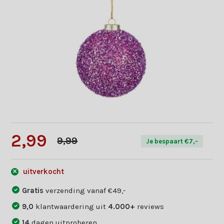
2,99
9,99
Je bespaart €7,-
uitverkocht
Gratis
verzending vanaf €49,-
9,0
klantwaardering uit
4.000+
reviews
14
dagen uitproberen