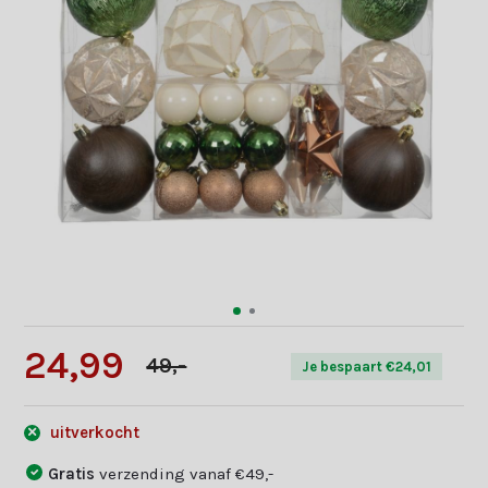
24,99
49,-
Je bespaart €24,01
uitverkocht
Gratis
verzending vanaf €49,-