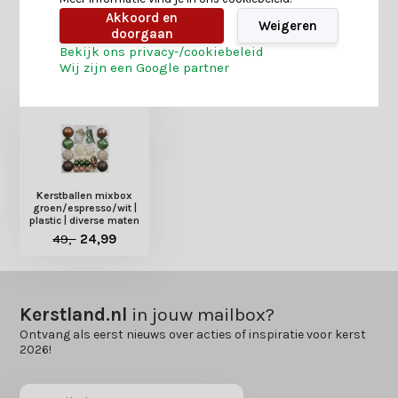
Akkoord en
Weigeren
doorgaan
Bekijk ons privacy-/cookiebeleid
Heb je nog interesse in deze recent bekeken
Wij zijn een Google partner
producten?
Kerstballen mixbox
groen/espresso/wit |
plastic | diverse maten
49,-
24,99
Kerstland.nl
in jouw mailbox?
Ontvang als eerst nieuws over acties of inspiratie voor kerst
2026!