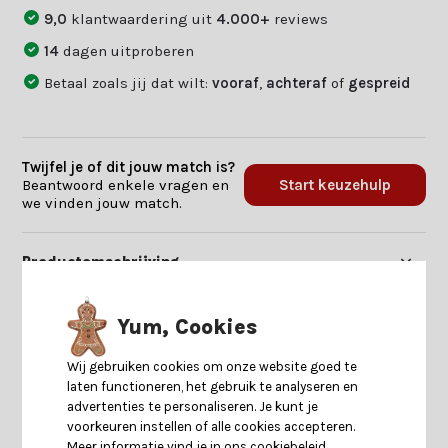
9,0
klantwaardering uit
4.000+
reviews
14
dagen uitproberen
Betaal zoals jij dat wilt:
vooraf
,
achteraf
of
gespreid
Twijfel je of dit jouw match is?
Beantwoord enkele vragen en
Start keuzehulp
we vinden jouw match.
Productomschrijving
Specificaties
Yum, Cookies
Wij gebruiken cookies om onze website goed te
Reviews
laten functioneren, het gebruik te analyseren en
advertenties te personaliseren. Je kunt je
voorkeuren instellen of alle cookies accepteren.
Delen
Meer informatie vind je in ons cookiebeleid.