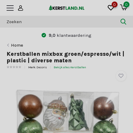
0
0
Betaal zoals jij dat wilt:
vooraf of achter
Home
Kerstballen mixbox groen/espresso/wit |
plastic | diverse maten
Merk:
Decoris
Bekijk alles Kerstballen