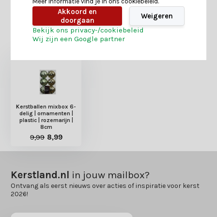
Meer informatie vind je in ons cookiebeleid.
Akkoord en
Weigeren
doorgaan
Bekijk ons privacy-/cookiebeleid
Heb je nog interesse in deze recent bekeken
Wij zijn een Google partner
producten?
Kerstballen mixbox 6-
delig | ornamenten |
plastic | rozemarijn |
8cm
9,99
8,99
Kerstland.nl
in jouw mailbox?
Ontvang als eerst nieuws over acties of inspiratie voor kerst
2026!