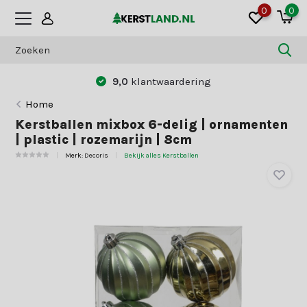
0
0
9,0
klantwaardering
Home
Kerstballen mixbox 6-delig | ornamenten
| plastic | rozemarijn | 8cm
Merk:
Decoris
Bekijk alles Kerstballen