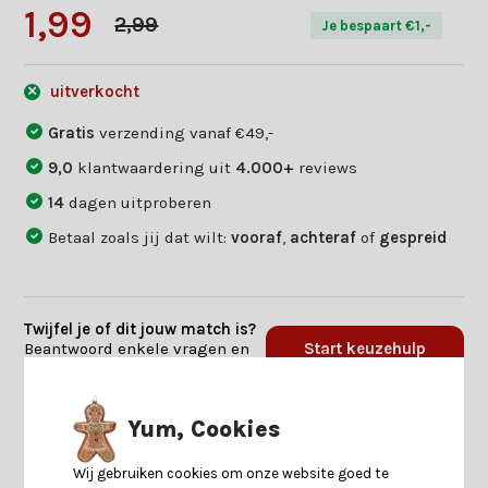
1,99
2,99
Je bespaart €1,-
uitverkocht
Gratis
verzending vanaf €49,-
9,0
klantwaardering uit
4.000+
reviews
14
dagen uitproberen
Betaal zoals jij dat wilt:
vooraf
,
achteraf
of
gespreid
Twijfel je of dit jouw match is?
Beantwoord enkele vragen en
Start keuzehulp
we vinden jouw match.
Yum, Cookies
Productomschrijving
Wij gebruiken cookies om onze website goed te