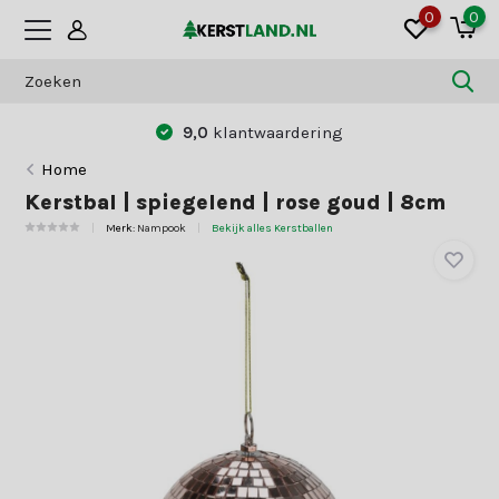
0
0
9,0
klantwaardering
Home
Kerstbal | spiegelend | rose goud | 8cm
Merk:
Nampook
Bekijk alles Kerstballen