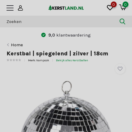
0
0
9,0
klantwaardering
Home
Kerstbal | spiegelend | zilver | 18cm
Merk:
Nampook
Bekijk alles Kerstballen