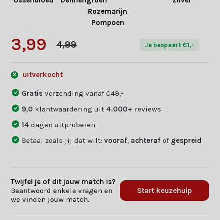
Ossenbloed
Dennengroen
Zilver
W
Rozemarijn
Pompoen
3,99
4,99
Je bespaart €1,-
uitverkocht
Gratis
verzending vanaf €49,-
9,0
klantwaardering uit
4.000+
reviews
14
dagen uitproberen
Betaal zoals jij dat wilt:
vooraf
,
achteraf
of
gespreid
Twijfel je of dit jouw match is?
Beantwoord enkele vragen en
Start keuzehulp
we vinden jouw match.