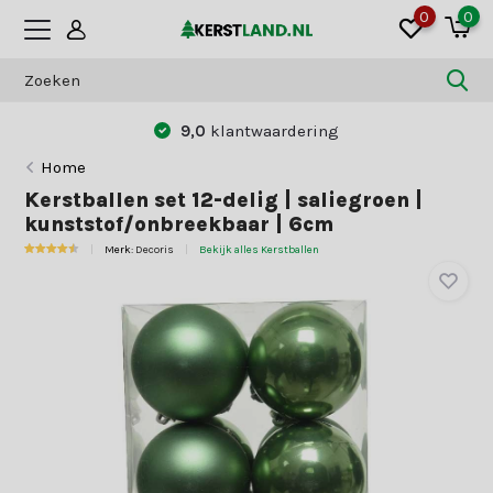
0
0
9,0
klantwaardering
Home
Kerstballen set 12-delig | saliegroen |
kunststof/onbreekbaar | 6cm
Merk:
Decoris
Bekijk alles Kerstballen