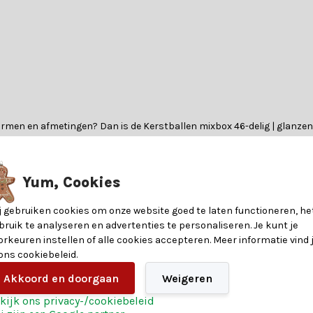
men en afmetingen? Dan is de Kerstballen mixbox 46-delig | glanzend/
eeuwvlokken en elegante pegels, waarmee je een perfect gebalanceerde
.
Yum, Cookies
j gebruiken cookies om onze website goed te laten functioneren, he
as en kunststof, wat zorgt voor een luxueuze uitstraling en duurzaam
bruik te analyseren en advertenties te personaliseren. Je kunt je
orkeuren instellen of alle cookies accepteren. Meer informatie vind 
 ons cookiebeleid.
8720194929612
Akkoord en doorgaan
Weigeren
kijk ons privacy-/cookiebeleid
Diverse maten