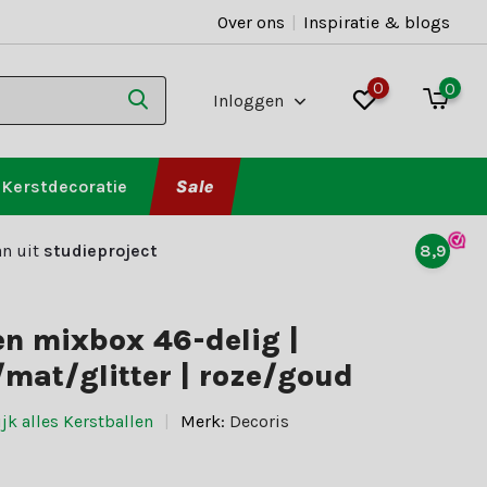
Over ons
|
Inspiratie & blogs
0
0
Inloggen
Kerstdecoratie
Sale
n uit
studieproject
8,9
en mixbox 46-delig |
mat/glitter | roze/goud
jk alles Kerstballen
Merk:
Decoris