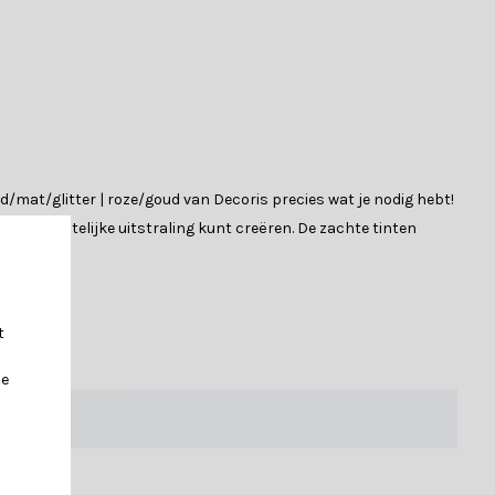
mat/glitter | roze/goud van Decoris precies wat je nodig hebt!
 en feestelijke uitstraling kunt creëren. De zachte tinten
t
heid. De set bevat:
je