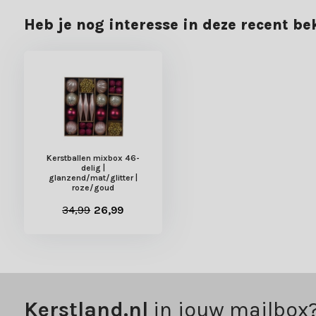
Heb je nog interesse in deze recent b
Kerstballen mixbox 46-
delig |
glanzend/mat/glitter |
roze/goud
34,99
26,99
Kerstland.nl
in jouw mailbox