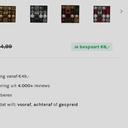
4,99
Je bespaart €8,-
ng vanaf €49,-
ring uit
4.000+
reviews
oberen
 dat wilt:
vooraf
,
achteraf
of
gespreid