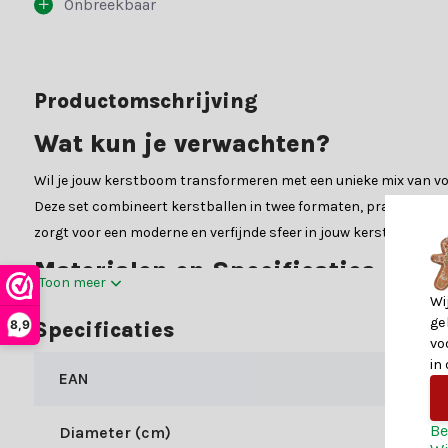
Onbreekbaar
Productomschrijving
Wat kun je verwachten?
Wil je jouw kerstboom transformeren met een unieke mix van vor
Deze set combineert kerstballen in twee formaten, prachtige sn
zorgt voor een moderne en verfijnde sfeer in jouw kerstdecoratie
Materialen en Specificaties
Toon meer
Wi
Deze decoraties van Decoris zijn vervaardigd van hoogwaardig gl
ge
8,9
Specificaties
vo
20x kerstbal - 80mm
in
16x kerstbal - 40mm
EAN
4x sneeuwvlok ornamenten
6x ijspegel ornamenten - 150mm
Be
Diameter (cm)