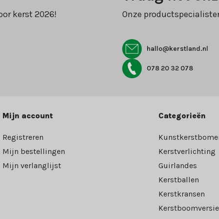
oor kerst 2026!
Onze productspecialiste
hallo@kerstland.nl
078 20 32 078
Mijn account
Categorieën
Registreren
Kunstkerstbome
Mijn bestellingen
Kerstverlichting
Mijn verlanglijst
Guirlandes
Kerstballen
Kerstkransen
Kerstboomversie