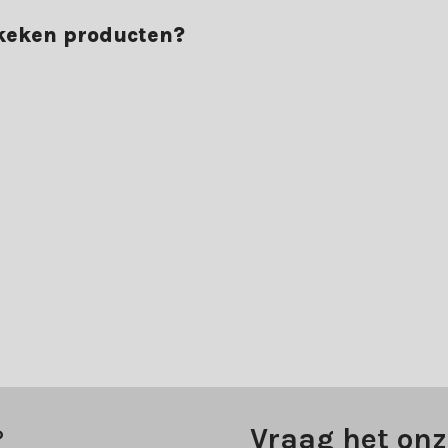
ekeken producten?
?
Vraag het onz