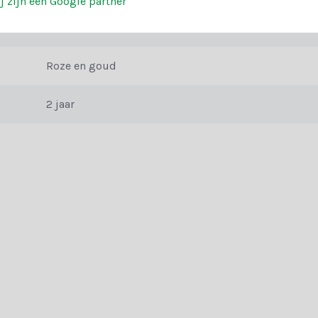
j zijn een Google partner
ynamisch effect in je kerstboom. De sneeuwvlokken voegen een winters
Kunststof
Roze en goud
e niet zeker of de Kerstballen mixbox 46-delig | glanzend/mat/glitter
ebruik onze handige keuzehulp om de perfecte kerstdecoratie te vinden
2 jaar
an uitstekende voorwaarden om jouw kerst compleet te maken. Geniet v
ns met een 9+. Ervaar het zelf en bestel vandaag nog jouw glazen kers