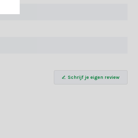
 element toe, terwijl de pegels een elegante, langgerekte vorm
 | roze/goud het beste bij jouw kerstboom past? Neem gerust
 die past bij jouw stijl en voorkeuren.
an de volgende voordelen:
Schrijf je eigen review
tballen en decoraties bij Kerstland.nl.