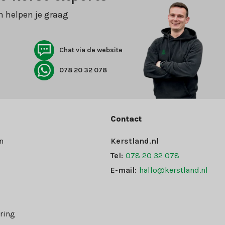
n helpen je graag
Chat via de website
078 20 32 078
Contact
n
Kerstland.nl
Tel:
078 20 32 078
E-mail:
hallo@kerstland.nl
ring