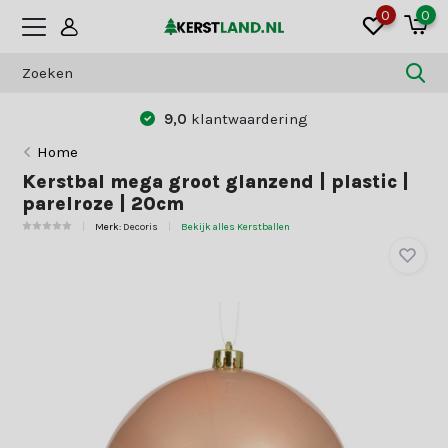
0
0
9,0
klantwaardering
Home
Kerstbal mega groot glanzend | plastic |
parelroze | 20cm
Merk:
Decoris
Bekijk alles Kerstballen