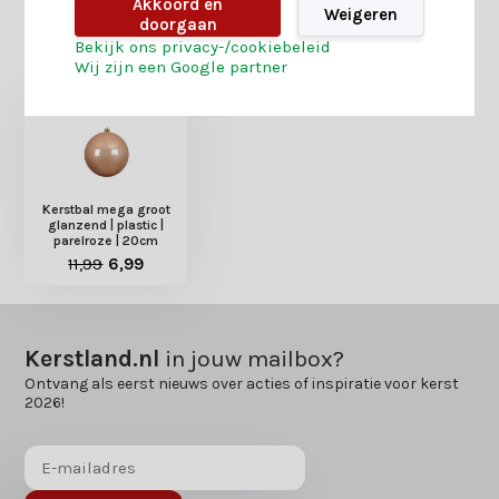
Akkoord en
Weigeren
doorgaan
Heb je nog interesse in deze recent bekeken
Bekijk ons privacy-/cookiebeleid
producten?
Wij zijn een Google partner
Kerstbal mega groot
glanzend | plastic |
parelroze | 20cm
11,99
6,99
Kerstland.nl
in jouw mailbox?
Ontvang als eerst nieuws over acties of inspiratie voor kerst
2026!