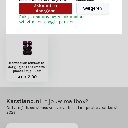
Akkoord en
Weigeren
doorgaan
Bekijk ons privacy-/cookiebeleid
Heb je nog interesse in deze recent bekeken
Wij zijn een Google partner
producten?
Kerstballen mixbox 12-
delig | glanzend/matte |
plastic | vijg | 6cm
4,99
2,99
Kerstland.nl
in jouw mailbox?
Ontvang als eerst nieuws over acties of inspiratie voor kerst
2026!