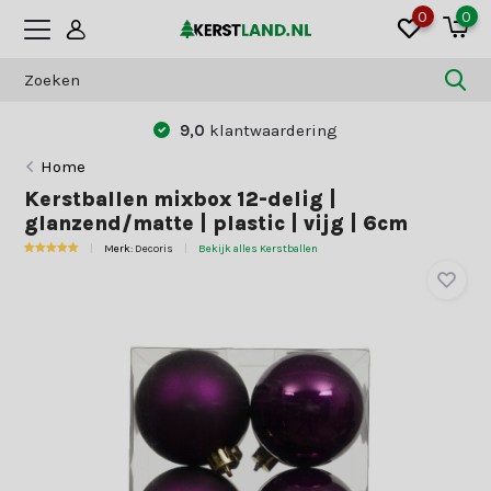
0
0
9,0
klantwaardering
Home
Kerstballen mixbox 12-delig |
glanzend/matte | plastic | vijg | 6cm
Merk:
Decoris
Bekijk alles Kerstballen