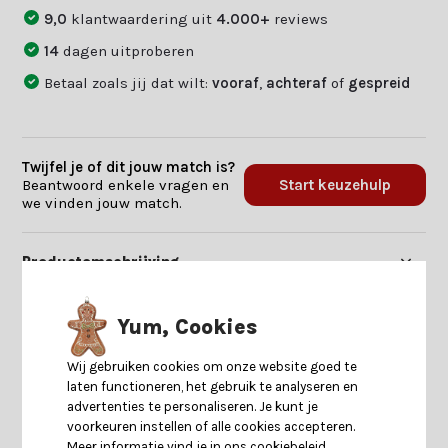
9,0
klantwaardering uit
4.000+
reviews
14
dagen uitproberen
Betaal zoals jij dat wilt:
vooraf
,
achteraf
of
gespreid
Twijfel je of dit jouw match is?
Beantwoord enkele vragen en
Start keuzehulp
we vinden jouw match.
Productomschrijving
Specificaties
Yum, Cookies
Wij gebruiken cookies om onze website goed te
Reviews
laten functioneren, het gebruik te analyseren en
advertenties te personaliseren. Je kunt je
voorkeuren instellen of alle cookies accepteren.
Delen
Meer informatie vind je in ons cookiebeleid.