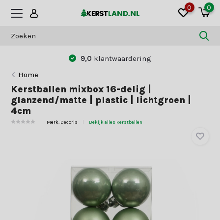
0
0
9,0
klantwaardering
Home
Kerstballen mixbox 16-delig |
glanzend/matte | plastic | lichtgroen |
4cm
Merk:
Decoris
Bekijk alles Kerstballen