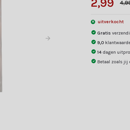
2,99
4,9
uitverkocht
Gratis
verzendi
9,0
klantwaarde
14
dagen uitpr
Betaal zoals jij