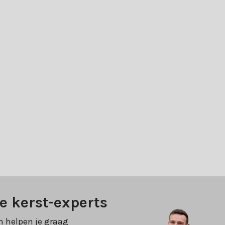
e kerst-experts
n helpen je graag