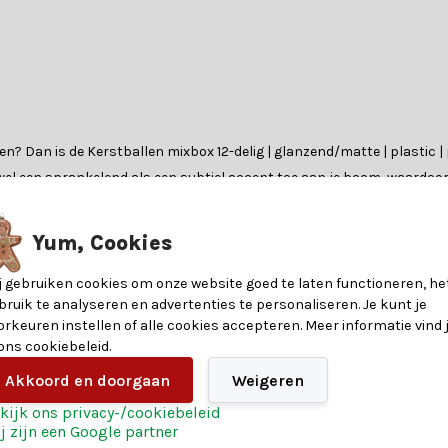
n? Dan is de Kerstballen mixbox 12-delig | glanzend/matte | plastic | 
zowel een sprankelend als een subtiel accent toe aan je boom, waardoo
Yum, Cookies
l | 6cm van Decoris zijn gemaakt van hoogwaardig glas, wat zorgt voor e
j gebruiken cookies om onze website goed te laten functioneren, he
bruik te analyseren en advertenties te personaliseren. Je kunt je
r een mooie afwisseling waarmee je jarenlang plezier kan beleven. Bek
orkeuren instellen of alle cookies accepteren. Meer informatie vind 
 ons cookiebeleid.
8720725202610
Akkoord en doorgaan
Weigeren
t zeker of de Kerstballen mixbox 12-delig | glanzend/matte | plastic 
6
gebruik onze handige keuzehulp om de perfecte kerstballen te vinden.
kijk ons privacy-/cookiebeleid
j zijn een Google partner