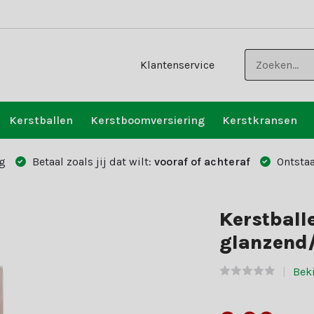
Klantenservice
Kerstballen
Kerstboomversiering
Kerstkransen
g
Betaal zoals jij dat wilt:
vooraf of achteraf
Ontstaa
Kerstball
glanzend/
Beki