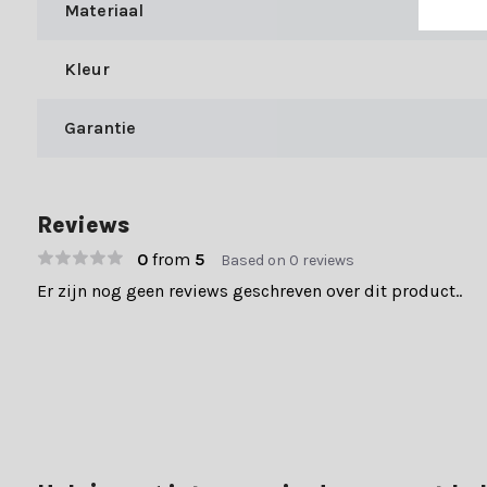
Materiaal
Bij Kerstland.nl profiteer je naast onze expertise van uitsteke
Kleur
Snelle levertijden
Achteraf betalen
Garantie
Gratis verzending boven €49,-
70.000+ klanten gingen je voor en beoordelen ons met een 9+. Er
Reviews
0
from
5
Based on 0 reviews
Er zijn nog geen reviews geschreven over dit product..