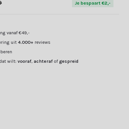
9
Je bespaart €2,-
ng vanaf €49,-
ring uit
4.000+
reviews
oberen
 dat wilt:
vooraf
,
achteraf
of
gespreid