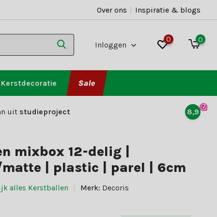
Over ons
|
Inspiratie & blogs
0
0
Inloggen
Kerstdecoratie
Sale
n uit
studieproject
8,9
en mixbox 12-delig |
matte | plastic | parel | 6cm
jk alles Kerstballen
Merk:
Decoris