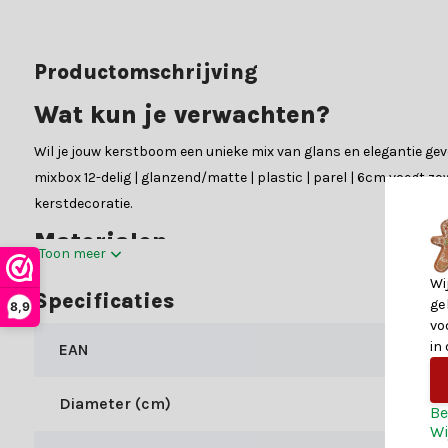
Productomschrijving
Wat kun je verwachten?
Wil je jouw kerstboom een unieke mix van glans en elegantie geve
mixbox 12-delig | glanzend/matte | plastic | parel | 6cm voegt 
kerstdecoratie.
Materialen
Toon meer
De Kerstballen mixbox 12-delig | glanzend/matte | plastic | pare
Wi
Specificaties
ge
glanzende en 6 matte ballen met een diameter van 4 cm zorgt voo
8,9
vo
Twijfel je nog?
in
EAN
Kerstland.nl is dé webshop voor al jouw kerstballen. Weet je nie
Diameter (cm)
contact op met onze klantenservice voor persoonlijk advies of 
Be
Wi
Shop bij Kerstland.nl