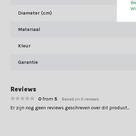
Be
straalt, wij hebben de mooiste items om jouw kerst te transform
Wi
Diameter (cm)
kerstdecoratie eenvoudig.
Maak jouw kerst compleet
Materiaal
Bij Kerstland.nl geniet je niet alleen van een divers aanbod, maa
Kleur
Snelle levering (1-3 werkdagen)
Gratis verzending bij bestellingen boven €49,-
Garantie
Meer dan 70.000 tevreden klanten gaven ons een 9+. Laat je inspi
Reviews
0
from
5
Based on 0 reviews
Er zijn nog geen reviews geschreven over dit product..