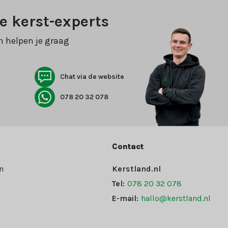
e kerst-experts
n helpen je graag
Chat via de website
078 20 32 078
Contact
n
Kerstland.nl
Tel:
078 20 32 078
E-mail:
hallo@kerstland.nl