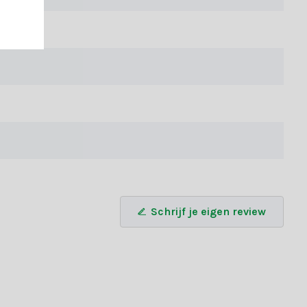
s en onze handige keuzegids maakt het vinden van jouw ideale
g nog en laat de kerstsfeer je huis vullen!
Schrijf je eigen review