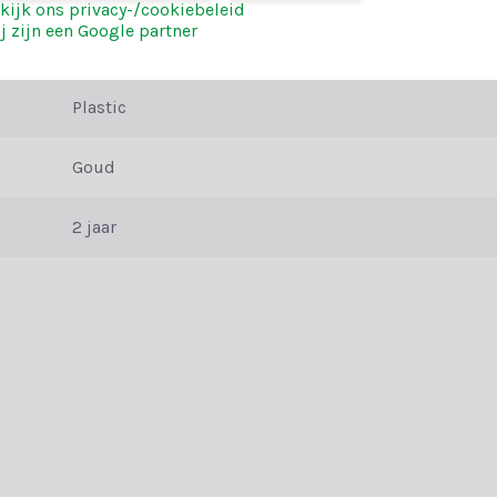
kijk ons privacy-/cookiebeleid
eren. Heb je hulp nodig? Onze klantenservice biedt persoonlijk advie
j zijn een Google partner
14
Plastic
r ook van de extra voordelen:
Goud
2 jaar
reren en creëer een kerst die niemand snel zal vergeten. Bestel vandaa