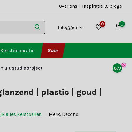
Over ons
|
Inspiratie & blogs
0
0
Inloggen
Kerstdecoratie
Sale
n uit
studieproject
8,9
lanzend | plastic | goud |
jk alles Kerstballen
Merk:
Decoris