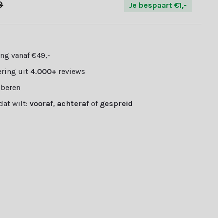
9
Je bespaart €1,-
ng vanaf €49,-
ring uit
4.000+
reviews
oberen
 dat wilt:
vooraf
,
achteraf
of
gespreid