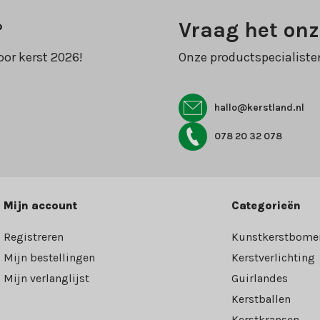
?
Vraag het onz
oor kerst 2026!
Onze productspecialiste
hallo@kerstland.nl
078 20 32 078
Mijn account
Categorieën
Registreren
Kunstkerstbome
Mijn bestellingen
Kerstverlichting
Mijn verlanglijst
Guirlandes
Kerstballen
Kerstkransen