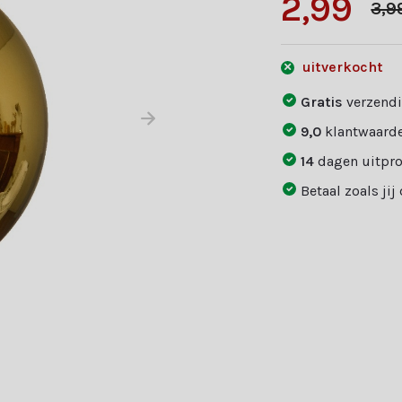
2,99
3,9
uitverkocht
Gratis
verzendi
9,0
klantwaarde
14
dagen uitpr
Betaal zoals jij