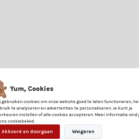
? De Kerstbal glanzend | plastic | goud | 14cm is de perfecte manier om 
Yum, Cookies
j gebruiken cookies om onze website goed te laten functioneren, he
nformatie over de materialen en eigenschappen van dit product. Heb je v
bruik te analyseren en advertenties te personaliseren. Je kunt je
orkeuren instellen of alle cookies accepteren. Meer informatie vind 
 ons cookiebeleid.
?
Akkoord en doorgaan
Weigeren
8716128590171
en heeft. Of je nu op zoek bent naar betoverende verlichting, glinst