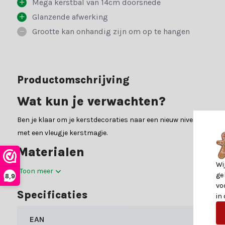
Mega kerstbal van 14cm doorsnede
Glanzende afwerking
Grootte kan onhandig zijn om op te hangen
Productomschrijving
Wat kun je verwachten?
Ben je klaar om je kerstdecoraties naar een nieuw niveau te tillen
met een vleugje kerstmagie.
Materialen
Wi
In de gedetailleerde specificatietabel vind je alle belangrijke i
Toon meer
ge
8,9
om je te helpen met al je zorgen.
vo
Specificaties
in
Waarom kiezen voor Kerstland.nl
EAN
Kerstland.nl is jouw bestemming voor alles wat met kerst te mak